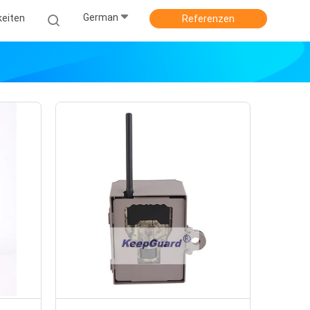
German
keiten
Referenzen