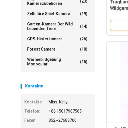
(23)
Tragbar
Kamerazubehören
Wildgame
Zelluläre Spiel-Kamera
(19)
Nachtsi
Garten-Kamera Der Wild
(14)
Lebenden Tiere
GPS-Hinterkamera
(26)
Forest Camera
(10)
Wärmebildgebung
(15)
Monocular
Kontakte
Kontakte:
Miss. Kelly
Telefon:
+86 15017967565
Faxen:
852--27688706