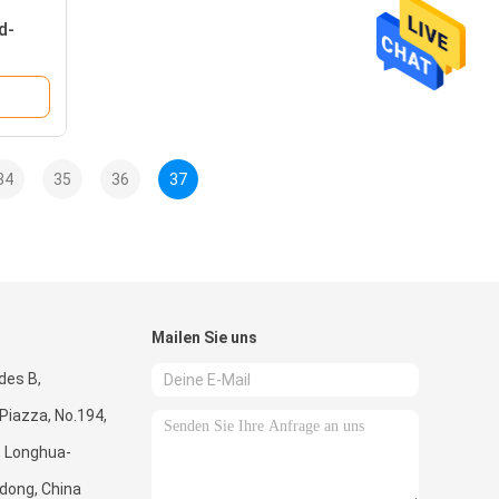
d-
34
35
36
37
Mailen Sie uns
des B,
Piazza, No.194,
, Longhua-
dong, China