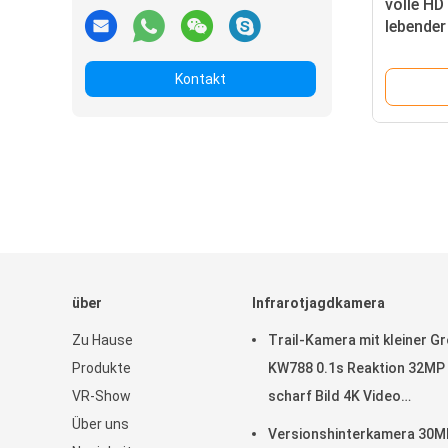
volle HD
lebender
jagenden
Hintern
Kontakt
über
Infrarotjagdkamera
Zu Hause
Trail-Kamera mit kleiner G
Produkte
KW788 0.1s Reaktion 32MP
VR-Show
scharf Bild 4K Video
Über uns
Wasserdicht IP67 bis zu 5
Versionshinterkamera 30MP