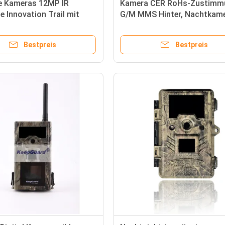
e Kameras 12MP IR
Kamera CER RoHs-Zustimm
 Innovation Trail mit
G/M MMS Hinter, Nachtkam
cht
für wild lebende Tiere
Bestpreis
Bestpreis