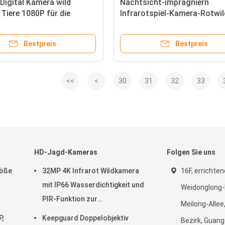
 Digital Kamera wild
Nachtsicht-imprägniern
 Tiere 1080P für die
Infrarotspiel-Kamera-Rotwil
 Rotwild, Wild-
Jagd-Hinternocken IP54
ocken
Bestpreis
Bestpreis
<<
<
30
31
32
33
HD-Jagd-Kameras
Folgen Sie uns
röße
32MP 4K Infrarot Wildkamera
16F, errichten
mit IP66 Wasserdichtigkeit und
Weidonglong-
PIR-Funktion zur
Meilong-Allee
12GB
Wildtierbeobachtung
,
Keepguard Doppelobjektiv
Bezirk, Guang