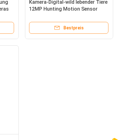
ung
Kamera-Digital-wild lebender Tiere
eras
12MP Hunting Motion Sensor
Kamera für Rotwild
Bestpreis