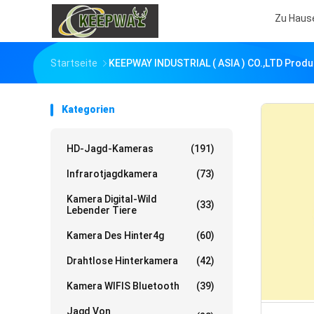
Zu Haus
Startseite
KEEPWAY INDUSTRIAL ( ASIA ) CO.,LTD Produ
Kategorien
HD-Jagd-Kameras
(191)
Infrarotjagdkamera
(73)
Kamera Digital-Wild
(33)
Lebender Tiere
Kamera Des Hinter4g
(60)
Drahtlose Hinterkamera
(42)
Kamera WIFIS Bluetooth
(39)
Jagd Von