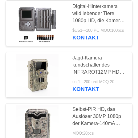
Digital-Hinterkamera
wild lebender Tiere
28
1080p HD, die Kamera
Jagd von
12MP Waterproof
$US1---100 PC MOQ:100pcs
TARNUNG Farbe jagt
KONTAKT
Kamerazubehören
Jagd-Kamera
kundschaftendes
INFRAROT12MP HD
Auto PIR wild lebender
22
us 1---200 unit MOQ:20
Tiere 940nm IR
KONTAKT
Zelluläre Spiel-
Kamera
Selbst-PIR HD, das
Auslöser 30MP 1080p
der Kamera-140mA
KG795 0.25S jagt
MOQ:20pcs