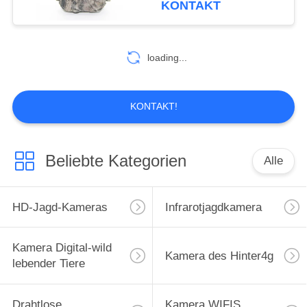
KONTAKT
14
Garten-Kamera der
loading...
wild lebenden Tiere
KONTAKT!
Beliebte Kategorien
Alle
27
GPS-Hinterkamera
HD-Jagd-Kameras
Infrarotjagdkamera
Kamera Digital-wild
Kamera des Hinter4g
lebender Tiere
Drahtlose
Kamera WIFIS