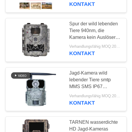
wasserdichtes Foto-
KONTAKT
Blockierinfrarot-IR-
QUALITÄTSKONTROLLE
Bewegung jagt
Spur der wild lebenden
37
KONTAKT
Tiere 940nm, die
Kamera Digital-wild
MIT
Kamera kein Auslöser
des Glühen-30MP
UNS
lebender Tiere
Verhandlungsfähig MOQ:20pcs
1080P HD 0.3s jagt
KONTAKT
NEUIGKEITEN
Jagd-Kamera wild
lebender Tiere smtp
BITTE
MMS SMS IP67
67
Kameras 20MP Night
UM
Verhandlungsfähig MOQ:20pcs
Kamera des
Vision Hunting Hinter
KONTAKT
EIN
Hinter4g
ANGEBOT
TARNEN wasserdichte
HD Jagd-Kameras