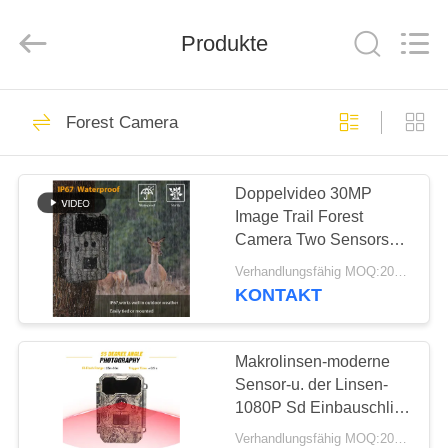
INDUSTRIAL
(
ASIA
Produkte
)
CO.,LTD.
All
Rights
Reserved.
ZU
199
Forest Camera
HAUSE
HD-Jagd-Kameras
Doppelvideo 30MP
PRODUKTE
Image Trail Forest
Camera Two Sensors
VIDEOS
der linsen-1080P
Verhandlungsfähig MOQ:20pcs
KONTAKT
77
ÜBER
UNS
Makrolinsen-moderne
Infrarotjagdkamera
Sensor-u. der Linsen-
1080P Sd Einbauschlitz-
WERKSBESICHTIGUNG
Spur, die Rotwild-
Verhandlungsfähig MOQ:20pcs