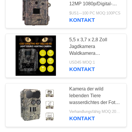
SITEMAP
12MP 1080p/Digital-
Hinterkamera der wild
$US1---100 PC MOQ:100PCS
lebenden Tiere
DATENSCHUTZRICHTLINIE
KONTAKT
48
Drahtlose
5,5 x 3,7 x 2,8 Zoll
Hinterkamera
Jagdkamera
Waldkamera
Bewegungsmelder
USD45 MOQ:1
Infrarot-Nachtsicht
KONTAKT
Wildtier-Überwachungs-
Trail-Gerät
44
Kamera der wild
Kamera WIFIS
lebenden Tiere
wasserdichtes der Foto-
Bluetooth
Blockierinfrarotjagdkamera-
Verhandlungsfähig MOQ:20pcs
Sicherheits-
KONTAKT
Überwachungs-1080P
Hinter