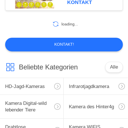
KONTAKT
IP67
14
Garten-Kamera der
loading...
wild lebenden Tiere
KONTAKT!
Beliebte Kategorien
Alle
27
GPS-Hinterkamera
HD-Jagd-Kameras
Infrarotjagdkamera
Kamera Digital-wild
Kamera des Hinter4g
lebender Tiere
Drahtlose
Kamera WIFIS