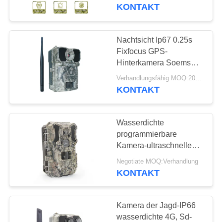
KONTAKT
QUALITÄTSKONTROLLE
Nachtsicht Ip67 0.25s
37
KONTAKT
Fixfocus GPS-
Kamera Digital-wild
MIT
Hinterkamera Soems
30MP 1080P
UNS
lebender Tiere
Verhandlungsfähig MOQ:20pcs
KONTAKT
NEUIGKEITEN
Wasserdichte
programmierbare
BITTE
Kamera-ultraschnelle
67
Bildübertragung des
UM
Negotiate MOQ:Verhandlung
Kamera des
Hinter4g
KONTAKT
EIN
Hinter4g
ANGEBOT
Kamera der Jagd-IP66
wasserdichte 4G, Sd-