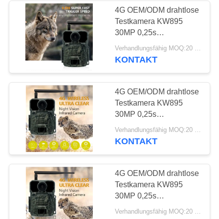
4G OEM/ODM drahtlose
Testkamera KW895
28
30MP 0,25s
Jagd von
Auslösergeschwindigkeit
Verhandlungsfähig MOQ:20 PCS
eingebaut in SIM-Karte
KONTAKT
Kamerazubehören
IP67
4G OEM/ODM drahtlose
Testkamera KW895
30MP 0,25s
Auslösergeschwindigkeit
22
Verhandlungsfähig MOQ:20 PCS
eingebaut in SIM-Karte
KONTAKT
Zelluläre Spiel-
IP67
Kamera
4G OEM/ODM drahtlose
Testkamera KW895
30MP 0,25s
Auslösergeschwindigkeit
Verhandlungsfähig MOQ:20 PCS
eingebaut in SIM-Karte