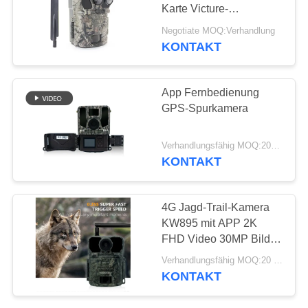
SITEMAP
Karte Victure-
Hinterspiel-Kamera
Negotiate MOQ:Verhandlung
DATENSCHUTZRICHTLINIE
KONTAKT
48
Drahtlose
App Fernbedienung
Hinterkamera
GPS-Spurkamera
Verhandlungsfähig MOQ:20pcs
KONTAKT
44
4G Jagd-Trail-Kamera
Kamera WIFIS
KW895 mit APP 2K
FHD Video 30MP Bild
Bluetooth
wasserdicht IP67 bis zu
Verhandlungsfähig MOQ:20 PCS
512GB Speicher für
KONTAKT
Wildtierforschung