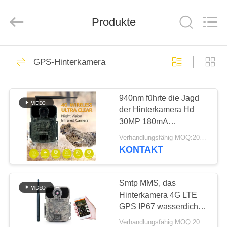
INDUSTRIAL
(
ASIA
Produkte
)
CO.,LTD.
All
Rights
Reserved.
ZU
199
GPS-Hinterkamera
HAUSE
HD-Jagd-Kameras
940nm führte die Jagd
PRODUKTE
der Hinterkamera Hd
30MP 180mA
VIDEOS
programmierbar
Verhandlungsfähig MOQ:20pcs
KONTAKT
77
ÜBER
UNS
Smtp MMS, das
Infrarotjagdkamera
Hinterkamera 4G LTE
GPS IP67 wasserdicht
WERKSBESICHTIGUNG
jagt
Verhandlungsfähig MOQ:20pcs