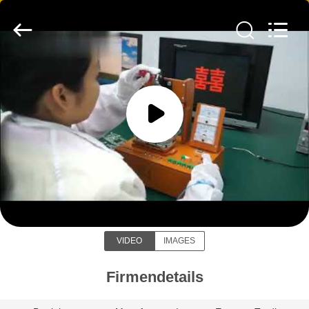
INDUSTRIAL
(
ASIA
)
CO.,LTD.
All
Rights
Reserved.
ZU
HAUSE
PRODUKTE
KEEPWAY INDUSTRIAL ( ASIA )
VIDEOS
CO.,LTD
ÜBER
VIDEO
IMAGES
UNS
Firmendetails
WERKSBESICHTIGUNG