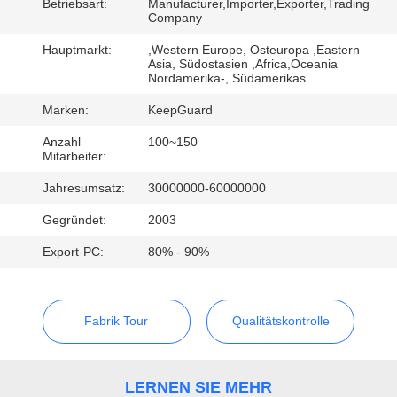
Betriebsart:
Manufacturer,Importer,Exporter,Trading
Company
QUALITÄTSKONTROLLE
Hauptmarkt:
,Western Europe, Osteuropa ,Eastern
Asia, Südostasien ,Africa,Oceania
Nordamerika-, Südamerikas
KONTAKT
Marken:
KeepGuard
MIT
UNS
Anzahl
100~150
Mitarbeiter:
Jahresumsatz:
30000000-60000000
NEUIGKEITEN
Gegründet:
2003
Export-PC:
80% - 90%
BITTE
UM
EIN
Fabrik Tour
Qualitätskontrolle
ANGEBOT
LERNEN SIE MEHR