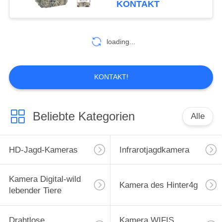
KONTAKT
14
Garten-Kamera der
loading...
wild lebenden Tiere
KONTAKT!
Beliebte Kategorien
Alle
27
GPS-Hinterkamera
HD-Jagd-Kameras
Infrarotjagdkamera
Kamera Digital-wild
Kamera des Hinter4g
lebender Tiere
Drahtlose
Kamera WIFIS