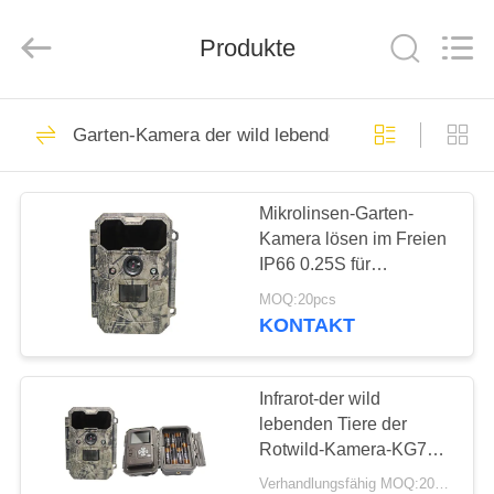
INDUSTRIAL
(
ASIA
Produkte
)
CO.,LTD.
All
Rights
Reserved.
ZU
199
Garten-Kamera der wild lebenden Tiere
HAUSE
HD-Jagd-Kameras
Mikrolinsen-Garten-
PRODUKTE
Kamera lösen im Freien
IP66 0.25S für
VIDEOS
genaueres Schießen
MOQ:20pcs
aus
KONTAKT
77
ÜBER
UNS
Infrarot-der wild
Infrarotjagdkamera
lebenden Tiere der
Rotwild-Kamera-KG790
WERKSBESICHTIGUNG
Kamera im Freien 20MP
Verhandlungsfähig MOQ:20pcs