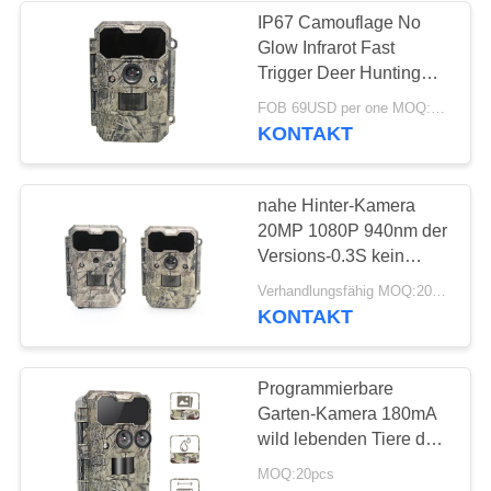
IP67 Camouflage No
Glow Infrarot Fast
28
Trigger Deer Hunting
Jagd von
Trail Kamera
FOB 69USD per one MOQ:Verhandlung
KONTAKT
Kamerazubehören
nahe Hinter-Kamera
20MP 1080P 940nm der
Versions-0.3S kein
Glühen Infrarot-30m PIR
22
Verhandlungsfähig MOQ:20pcs
KONTAKT
Zelluläre Spiel-
Kamera
Programmierbare
Garten-Kamera 180mA
wild lebenden Tiere der
Trigger0.25s mit
MOQ:20pcs
Mikrolinse