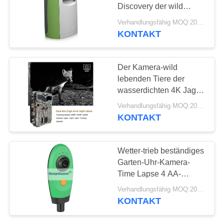
SITEMAP
Discovery der wild
lebenden Tiere der
Verhandlungsfähig MOQ:20pcs
Batterie-4AA
DATENSCHUTZRICHTLINIE
KONTAKT
48
Drahtlose
Der Kamera-wild
Hinterkamera
lebenden Tiere der
wasserdichten 4K Jagd-
Hinterkamera ultra HD
Verhandlungsfähig MOQ:20pcs
Nachtinfrarot im Freien
KONTAKT
mit Bewegungs-Sensor
44
Wetter-trieb beständiges
Kamera WIFIS
Garten-Uhr-Kamera-
Time Lapse 4 AA-
Bluetooth
Batterien an
Verhandlungsfähig MOQ:20pcs
KONTAKT