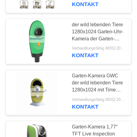
IP67
KONTAKT
QUALITÄTSKONTROLLE
der wild lebenden Tiere
37
KONTAKT
1280x1024 Garten-Uhr-
Kamera Digital-wild
MIT
Kamera der Garten-
Kamera-IPx4 der
UNS
lebender Tiere
Verhandlungsfähig MOQ:20pcs
Entschließungs-HD
KONTAKT
NEUIGKEITEN
Garten-Kamera GWC
der wild lebenden Tiere
BITTE
1280x1024 mit Time
67
Lapse imprägniern
UM
Verhandlungsfähig MOQ:20pcs
Kamera des
KONTAKT
EIN
Hinter4g
ANGEBOT
Garten-Kamera 1,77“
TFT Live Inspection