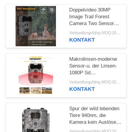
SITEMAP
Doppelvideo 30MP
Image Trail Forest
DATENSCHUTZRICHTLINIE
Camera Two Sensors
der linsen-1080P
Verhandlungsfähig MOQ:20pcs
KONTAKT
Makrolinsen-moderne
Sensor-u. der Linsen-
1080P Sd
Einbauschlitz-Spur, die
Verhandlungsfähig MOQ:20pcs
Rotwild-wasserdichtes
KONTAKT
Foto-Blockierinfrarot-
IR-Bewegung jagt
Spur der wild lebenden
Tiere 940nm, die
Kamera kein Auslöser
des Glühen-30MP
Verhandlungsfähig MOQ:20pcs