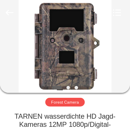
INDUSTRIAL
(
ASIA
)
CO.,LTD.
All
Rights
Reserved.
ZU
HAUSE
PRODUKTE
VIDEOS
ÜBER
UNS
Forest Camera
TARNEN wasserdichte HD Jagd-
WERKSBESICHTIGUNG
Kameras 12MP 1080p/Digital-