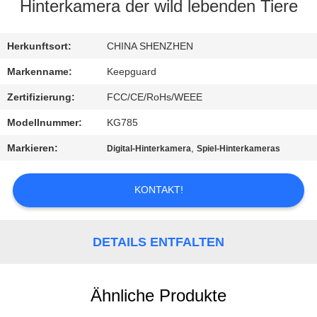
Hinterkamera der wild lebenden Tiere
QUALITÄTSKONTROLLE
Herkunftsort:
CHINA SHENZHEN
KONTAKT
Markenname:
Keepguard
MIT
Zertifizierung:
FCC/CE/RoHs/WEEE
UNS
Modellnummer:
KG785
Markieren:
,
Digital-Hinterkamera
Spiel-Hinterkameras
NEUIGKEITEN
KONTAKT!
BITTE
UM
DETAILS ENTFALTEN
EIN
ANGEBOT
Ähnliche Produkte