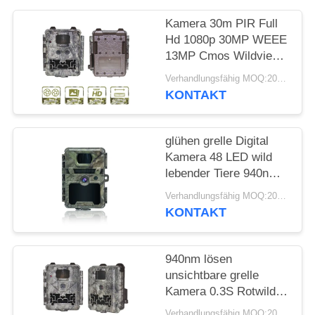
SITEMAP
Kamera 30m PIR Full
Hd 1080p 30MP WEEE
DATENSCHUTZRICHTLINIE
13MP Cmos Wildview
Game
Verhandlungsfähig MOQ:20pcs
KONTAKT
glühen grelle Digital
Kamera 48 LED wild
lebender Tiere 940nm
nicht PIR For Hunting
Verhandlungsfähig MOQ:20pcs
KONTAKT
940nm lösen
unsichtbare grelle
Kamera 0.3S Rotwild-
Jagd die im Freienaus
Verhandlungsfähig MOQ:20pcs