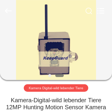
INDUSTRIAL
(
ASIA
)
CO.,LTD.
All
Rights
Reserved.
ZU
HAUSE
PRODUKTE
VIDEOS
ÜBER
UNS
Kamera Digital-wild lebender Tiere
Kamera-Digital-wild lebender Tiere
WERKSBESICHTIGUNG
12MP Hunting Motion Sensor Kamera