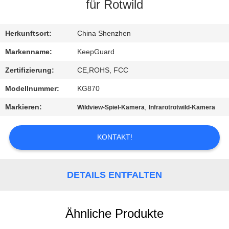
für Rotwild
QUALITÄTSKONTROLLE
Herkunftsort:
China Shenzhen
KONTAKT
Markenname:
KeepGuard
MIT
Zertifizierung:
CE,ROHS, FCC
UNS
Modellnummer:
KG870
Markieren:
,
Wildview-Spiel-Kamera
Infrarotrotwild-Kamera
NEUIGKEITEN
KONTAKT!
BITTE
UM
DETAILS ENTFALTEN
EIN
ANGEBOT
Ähnliche Produkte