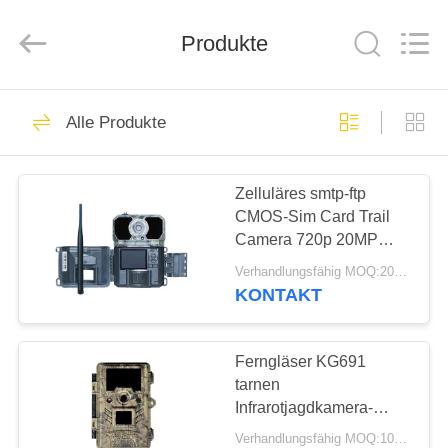
INDUSTRIAL
(
ASIA
Produkte
)
CO.,LTD.
All
Rights
Reserved.
ZU
199
Alle Produkte
HAUSE
HD-Jagd-Kameras
Zelluläres smtp-ftp
PRODUKTE
CMOS-Sim Card Trail
Camera 720p 20MP
VIDEOS
Support MMS SMS
Verhandlungsfähig MOQ:20pcs
KONTAKT
77
ÜBER
UNS
Ferngläser KG691
Infrarotjagdkamera
tarnen
Infrarotjagdkamera-
WERKSBESICHTIGUNG
Nachtsicht-Spiel-
Verhandlungsfähig MOQ:100pcs