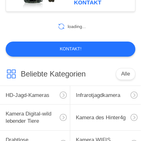
KONTAKT
14
Garten-Kamera der
loading...
wild lebenden Tiere
KONTAKT!
Beliebte Kategorien
Alle
27
GPS-Hinterkamera
HD-Jagd-Kameras
Infrarotjagdkamera
Kamera Digital-wild
Kamera des Hinter4g
lebender Tiere
Drahtlose
Kamera WIFIS