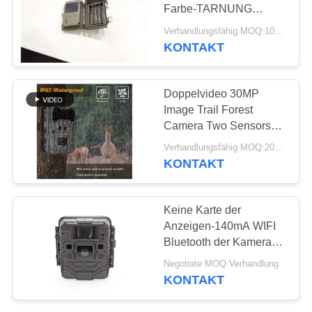
SITEMAP
Farbe-TARNUNG
Aktions-Kameras der
Verhandlungsfähig MOQ:100pcs
Jagd-IP67 für die Jagd
DATENSCHUTZRICHTLINIE
KONTAKT
48
Drahtlose
Doppelvideo 30MP
Hinterkamera
Image Trail Forest
Camera Two Sensors
der linsen-1080P
Verhandlungsfähig MOQ:20pcs
KONTAKT
44
Keine Karte der
Kamera WIFIS
Anzeigen-140mA WIFI
Bluetooth der Kamera-
Bluetooth
SDHC für die Jagd
Negotiate MOQ:Verhandlung
KONTAKT