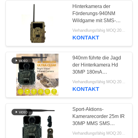
Hinterkamera der
Förderungs-940NM
28
Wildgame mit SMS-
Jagd von
Steuerung für die wilde
Verhandlungsfähig MOQ:20pcs
Jagd
KONTAKT
Kamerazubehören
940nm führte die Jagd
der Hinterkamera Hd
30MP 180mA
programmierbar
22
Verhandlungsfähig MOQ:20pcs
KONTAKT
Zelluläre Spiel-
Kamera
Sport-Aktions-
Kamerarecorder 25m IR
30MP MMS SMS
Steuersmtp-ftp
Verhandlungsfähig MOQ:20pcs
Keepguard KG895