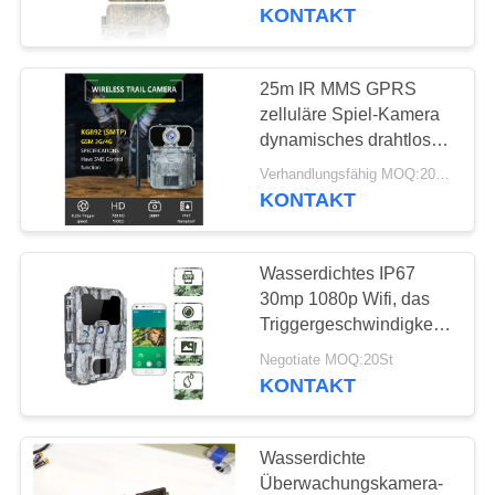
Kamera
KONTAKT
QUALITÄTSKONTROLLE
25m IR MMS GPRS
37
KONTAKT
zelluläre Spiel-Kamera
Kamera Digital-wild
MIT
dynamisches drahtloses
smtp 4G
UNS
lebender Tiere
Verhandlungsfähig MOQ:20pcs
KONTAKT
NEUIGKEITEN
Wasserdichtes IP67
30mp 1080p Wifi, das
BITTE
Triggergeschwindigkeit
67
der Hinterkamera-0.25s
UM
Negotiate MOQ:20St
Kamera des
jagt
KONTAKT
EIN
Hinter4g
ANGEBOT
Wasserdichte
Überwachungskamera-