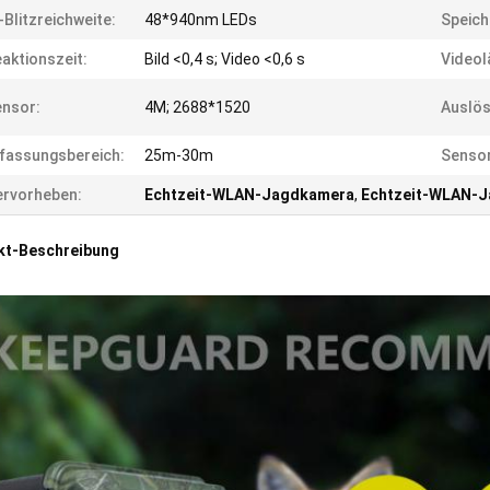
-Blitzreichweite:
48*940nm LEDs
Speich
aktionszeit:
Bild <0,4 s; Video <0,6 s
Videol
nsor:
4M; 2688*1520
Auslös
fassungsbereich:
25m-30m
Sensor
rvorheben:
Echtzeit-WLAN-Jagdkamera
,
Echtzeit-WLAN-
kt-Beschreibung