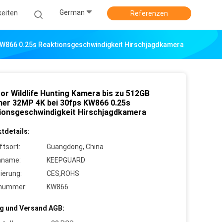
German
keiten
Referenzen
KW866 0.25s Reaktionsgeschwindigkeit Hirschjagdkamera
or Wildlife Hunting Kamera bis zu 512GB
her 32MP 4K bei 30fps KW866 0.25s
ionsgeschwindigkeit Hirschjagdkamera
tdetails:
ftsort:
Guangdong, China
nname:
KEEPGUARD
zierung:
CES,ROHS
lnummer:
KW866
g und Versand AGB: