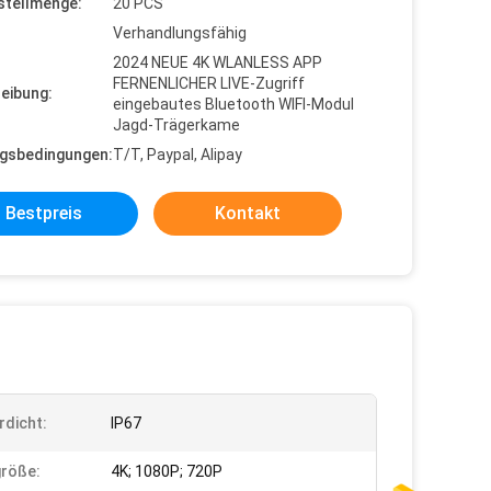
stellmenge:
20 PCS
Verhandlungsfähig
2024 NEUE 4K WLANLESS APP
FERNENLICHER LIVE-Zugriff
eibung:
eingebautes Bluetooth WIFI-Modul
Jagd-Trägerkame
gsbedingungen:
T/T, Paypal, Alipay
Bestpreis
Kontakt
dicht:
IP67
röße:
4K; 1080P; 720P