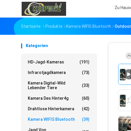
Zu Haus
Startseite
Produkte
Kamera WIFIS Bluetooth
Outdoor 
Kategorien
HD-Jagd-Kameras
(191)
Infrarotjagdkamera
(73)
Kamera Digital-Wild
(33)
Lebender Tiere
Kamera Des Hinter4g
(60)
Drahtlose Hinterkamera
(42)
Kamera WIFIS Bluetooth
(39)
Jagd Von