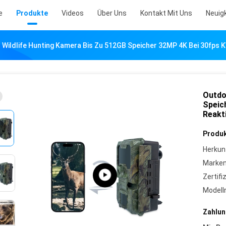
e
Produkte
Videos
Über Uns
Kontakt Mit Uns
Neuig
Wildlife Hunting Kamera Bis Zu 512GB Speicher 32MP 4K Bei 30fps 
Outdo
Speic
Reakt
Produk
Herkun
Marke
Zertifi
Model
Zahlun