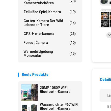
(23)
Kamerazubehören
Zelluläre Spiel-Kamera
(19)
Garten-Kamera Der Wild
(14)
Lebenden Tiere
GPS-Hinterkamera
(26)
Forest Camera
(10)
Wärmebildgebung
(15)
Monocular
Beste Produkte
Detail
20MP 1080P WIFI
Bluetooth-Kamera
Li
Wasserdichte IP67 WIFI
Bi
Bluetooth-Kamera