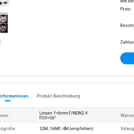
Min Be
Preis:
Beschr
Zahlun
informationen
Produkt-Beschreibung
Linsen: f=6mm F/NEIN2.4
nsen:
Wasser
FOV=56°
ldgröße:
32M; 16MP; 4M (empfehlen)
Videog