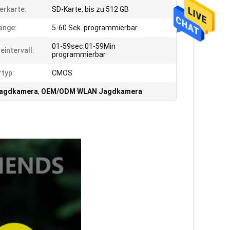
erkarte:
SD-Karte, bis zu 512 GB
änge:
5-60 Sek. programmierbar
01-59sec:01-59Min
eintervall:
programmierbar
typ:
CMOS
Jagdkamera
,
OEM/ODM WLAN Jagdkamera