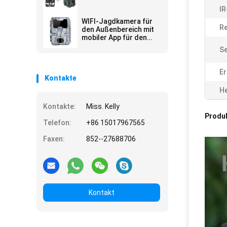
IR
WIFI-Jagdkamera für
Re
den Außenbereich mit
mobiler App für den
Bildschirm
Se
Er
Kontakte
He
Kontakte:
Miss. Kelly
Produ
Telefon:
+86 15017967565
Faxen:
852--27688706
Kontakt