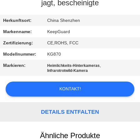
jagt, bescheinigte
QUALITÄTSKONTROLLE
Herkunftsort:
China Shenzhen
KONTAKT
Markenname:
KeepGuard
MIT
Zertifizierung:
CE,ROHS, FCC
UNS
Modellnummer:
KG870
Markieren:
,
Heimlichkeits-Hinterkameras
NEUIGKEITEN
Infrarotrotwild-Kamera
KONTAKT!
BITTE
UM
EIN
DETAILS ENTFALTEN
ANGEBOT
Ähnliche Produkte