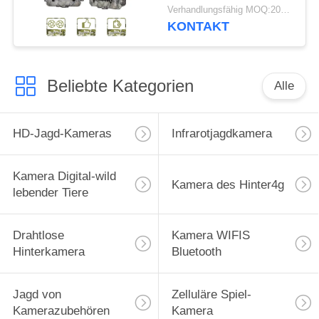
Jagd die im Freienaus
Verhandlungsfähig MOQ:20pcs
KONTAKT
Beliebte Kategorien
Alle
HD-Jagd-Kameras
Infrarotjagdkamera
Kamera Digital-wild
Kamera des Hinter4g
lebender Tiere
Drahtlose
Kamera WIFIS
Hinterkamera
Bluetooth
Jagd von
Zelluläre Spiel-
Kamerazubehören
Kamera