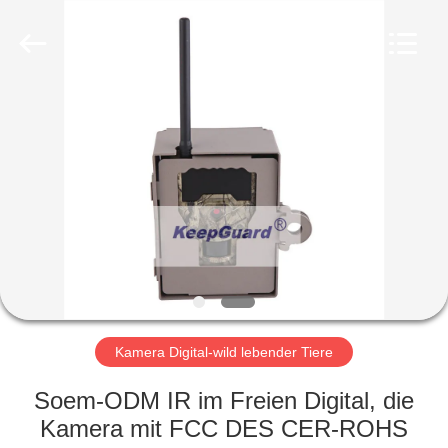
INDUSTRIAL
(
ASIA
)
CO.,LTD.
All
Rights
Reserved.
ZU
HAUSE
PRODUKTE
VIDEOS
ÜBER
UNS
Kamera Digital-wild lebender Tiere
Soem-ODM IR im Freien Digital, die
WERKSBESICHTIGUNG
Kamera mit FCC DES CER-ROHS