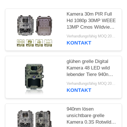
SITEMAP
Kamera 30m PIR Full
DATENSCHUTZRICHTLINIE
Hd 1080p 30MP WEEE
13MP Cmos Wildview
Game
Verhandlungsfähig MOQ:20pcs
KONTAKT
glühen grelle Digital
Kamera 48 LED wild
lebender Tiere 940nm
nicht PIR For Hunting
Verhandlungsfähig MOQ:20pcs
KONTAKT
940nm lösen
unsichtbare grelle
Kamera 0.3S Rotwild-