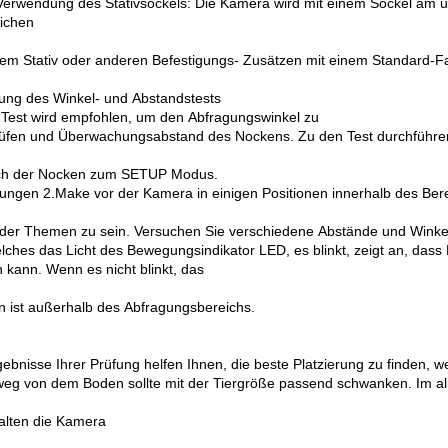
Verwendung des Stativsockels: Die Kamera wird mit einem Sockel am 
ichen
nem Stativ oder anderen Befestigungs- Zusätzen mit einem Standard-F
ung des Winkel- und Abstandstests
 Test wird empfohlen, um den Abfragungswinkel zu
üfen und Überwachungsabstand des Nockens. Zu den Test durchführe
ch der Nocken zum SETUP Modus.
ngen 2.Make vor der Kamera in einigen Positionen innerhalb des Bere
oder Themen zu sein. Versuchen Sie verschiedene Abstände und Winke
welches das Licht des Bewegungsindikator LED, es blinkt, zeigt an, dass 
 kann. Wenn es nicht blinkt, das
on ist außerhalb des Abfragungsbereichs.
gebnisse Ihrer Prüfung helfen Ihnen, die beste Platzierung zu finden,
eg von dem Boden sollte mit der Tiergröße passend schwanken. Im all
alten die Kamera