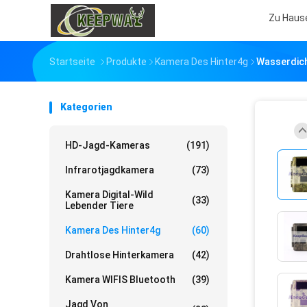
Zu Haus
Startseite
Produkte
Kamera Des Hinter4g
Wasserdich
Kategorien
HD-Jagd-Kameras
(191)
Infrarotjagdkamera
(73)
Kamera Digital-Wild
(33)
Lebender Tiere
Kamera Des Hinter4g
(60)
Drahtlose Hinterkamera
(42)
Kamera WIFIS Bluetooth
(39)
Jagd Von