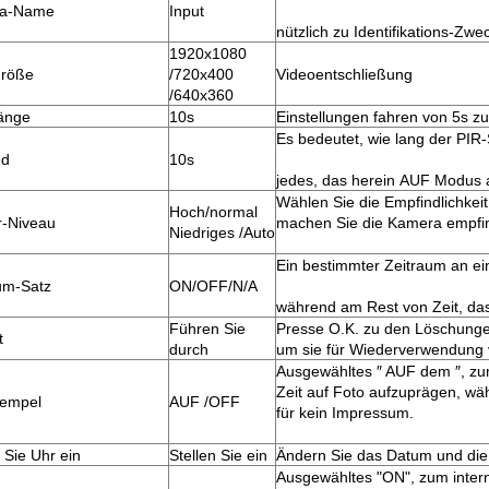
a-Name
Input
nützlich zu Identifikations-
1920x1080
größe
/720x400
Videoentschließung
/640x360
änge
10s
Einstellungen fahren von 5s zu
Es bedeutet, wie lang der PIR-
nd
10s
jedes, das herein AUF Modus a
Wählen Sie die Empfindlichkei
Hoch/normal
r-Niveau
machen Sie die Kamera empfind
Niedriges /Auto
Ein bestimmter Zeitraum an e
um-Satz
ON/OFF/N/A
während am Rest von Zeit, das 
Führen Sie
Presse O.K. zu den Löschungen
t
durch
um sie für Wiederverwendung 
Ausgewähltes ″ AUF dem ″, zu
Zeit auf Foto aufzuprägen, w
tempel
AUF /OFF
für kein Impressum.
n Sie Uhr ein
Stellen Sie ein
Ändern Sie das Datum und die 
Ausgewähltes "ON", zum inter