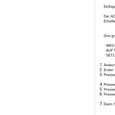
Einfüg
Der AC
Erhalt
Drei g
· WEG 
· AUF 
· SETU
Ändern
Erster
Press
Presse
Presse
Presse
Dann S