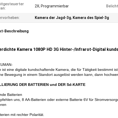
itgesteuerter
2X; Programmierbar
Belich
an:
rvorheben:
Kamera der Jagd-3g
,
Kamera des Spiel-3g
kt-Beschreibung
rdichte Kamera 1080P HD 3G Hinter-/Infrarot-Digital k
CUMAN-
 ist eine digitale kundschaftende Kamera, die für Tätigkeit bestimmt is
he Bewegung in einem Standort ausgelöst werden kann, dann hochwerti
LLIERUNG DER BATTERIEN und DER Sd-KARTE
ende Batterien
pfehlen uns, 8 AA-Batterien oder externe Batterie 6V für Stromversor
ieren
terien mit rechter Polarität.