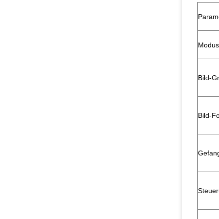
Param
Modus
Bild-G
Bild-F
Gefan
Steue