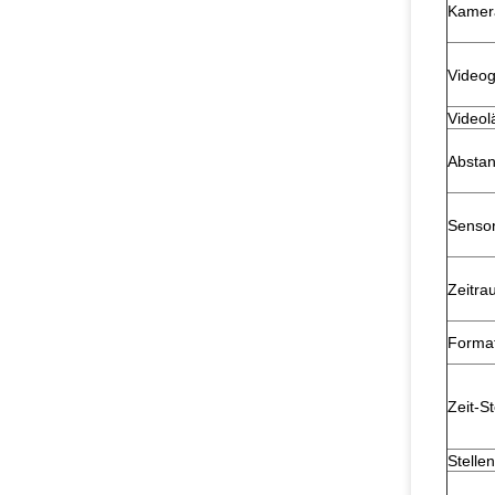
Kamer
Video
Videol
Absta
Senso
Zeitra
Forma
Zeit-S
Stelle