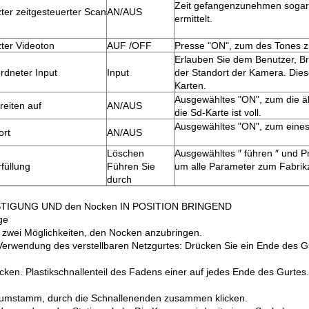
Zeit gefangenzunehmen sogar
ter zeitgesteuerter Scan
AN/AUS
ermittelt.
ter Videoton
AUF /OFF
Presse "ON", zum des Tones z
Erlauben Sie dem Benutzer, B
rdneter Input
Input
der Standort
der Kamera. Diese
Karten.
Ausgewähltes "ON", zum die äl
reiten auf
AN/AUS
die Sd-
Karte ist voll.
Ausgewähltes "ON", zum eine
ort
AN/AUS
Löschen
Ausgewähltes ″ führen ″ und P
rfüllung
Führen Sie
um alle Parameter zum Fabrikz
durch
TIGUNG UND den Nocken IN POSITION BRINGEND
ge
t zwei Möglichkeiten, den Nocken anzubringen.
Verwendung des verstellbaren Netzgurtes: Drücken Sie ein Ende des G
cken. Plastikschnallenteil des Fadens einer auf jedes Ende des Gurtes
umstamm, durch die Schnallenenden zusammen klicken.