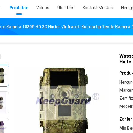
e
Produkte
Videos
Über Uns
Kontakt Mit Uns
Neuig
te Kamera 1080P HD 3G Hinter-/Infrarot-Kundschaftende Kamera Di
Wasse
Hinte
Produk
Herkun
Marke
Zertifi
Model
Zahlun
Min Be