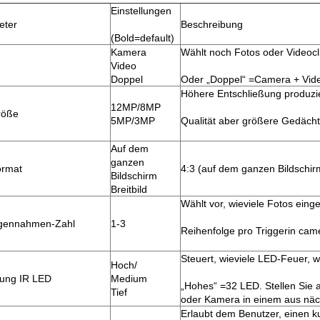
Einstellungen
eter
Beschreibung
(Bold=default)
Kamera
Wählt noch Fotos oder Videocli
Video
Doppel
Oder „Doppel“ =Camera + Vid
Höhere Entschließung produzi
12MP/8MP
röße
5MP/3MP
Qualität aber größere Gedächt
Auf dem
ganzen
ormat
4:3 (auf dem ganzen Bildschirm
Bildschirm
Breitbild
Wählt vor, wieviele Fotos ein
gennahmen-Zahl
1-3
Reihenfolge pro Triggerin ca
Steuert, wieviele LED-Feuer,
Hoch/
rung IR LED
Medium
„Hohes“ =32 LED. Stellen Sie a
Tief
oder Kamera in einem aus näc
Erlaubt dem Benutzer, einen k