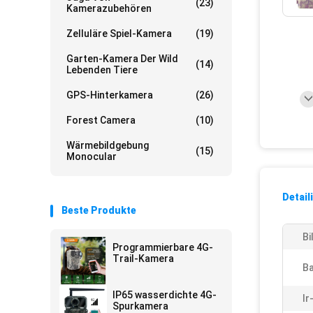
(23)
Kamerazubehören
Zelluläre Spiel-Kamera
(19)
Garten-Kamera Der Wild
(14)
Lebenden Tiere
GPS-Hinterkamera
(26)
Forest Camera
(10)
Wärmebildgebung
(15)
Monocular
Detail
Beste Produkte
Bi
Programmierbare 4G-
Trail-Kamera
Ba
IP65 wasserdichte 4G-
Ir
Spurkamera