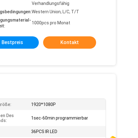
Verhandlungsfähig
gsbedingungen:
Western Union, L/C, T/T
gungsmaterial-
1000pcs pro Monat
it:
Bestpreis
Kontakt
röße:
1920*1080P
en Des
1sec-60min programmierbar
nds:
36PCS IR LED