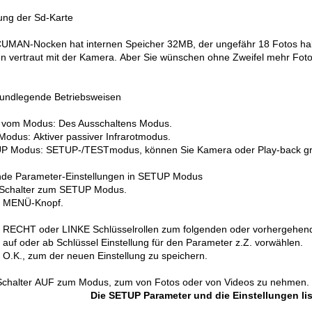
ung der Sd-Karte
UMAN-Nocken hat internen Speicher 32MB, der ungefähr 18 Fotos halte
en vertraut mit der Kamera. Aber Sie wünschen ohne Zweifel mehr Fo
rundlegende Betriebsweisen
vom Modus: Des Ausschaltens Modus.
Modus: Aktiver passiver Infrarotmodus.
P Modus: SETUP-/TESTmodus, können Sie Kamera oder Play-back grün
de Parameter-Einstellungen in SETUP Modus
 Schalter zum SETUP Modus.
e MENÜ-Knopf.
 RECHT oder LINKE Schlüsselrollen zum folgenden oder vorhergehen
 auf oder ab Schlüssel Einstellung für den Parameter z.Z. vorwählen.
 O.K., zum der neuen Einstellung zu speichern.
chalter AUF zum Modus, zum von Fotos oder von Videos zu nehmen.
Die SETUP Parameter und die Einstellungen li