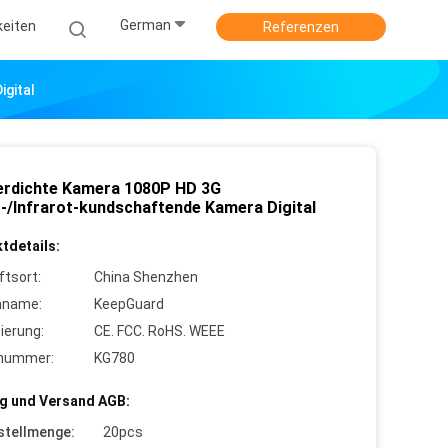
German
keiten
Referenzen
gital
rdichte Kamera 1080P HD 3G
r-/Infrarot-kundschaftende Kamera Digital
tdetails:
ftsort:
China Shenzhen
nname:
KeepGuard
zierung:
CE. FCC. RoHS. WEEE
lnummer:
KG780
g und Versand AGB:
stellmenge:
20pcs