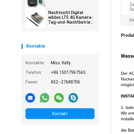
Ze
Sc
Nachtsicht Digital
wildes LTE 4G Kamera-
He
Tag-und-Nachtbetrieb
jagend
Produ
Kontakte
Wasse
Kontakte:
Miss. Kelly
Telefon:
+86 15017967565
Der A
Nocken
Faxen:
852--27688706
möglic
INSTA
1. lad
Wir em
Kontakt
install
die Bat