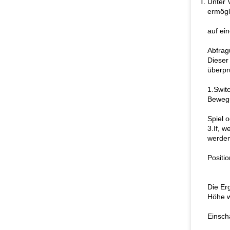
Unter 
ermögl
auf ei
Abfrag
Dieser
überpr
1.Swit
Bewegu
Spiel 
3.If, 
werden
Positi
Die Er
Höhe w
Einsch