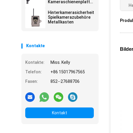
Kameraschienenplatten
He
Metallschienenplatte
Hinterkamerasicherheitskasten
Spielkamerazubehöre
Produ
Metallkasten
Kontakte
Bilde
Kontakte:
Miss. Kelly
Telefon:
+86 15017967565
Faxen:
852--27688706
Kontakt