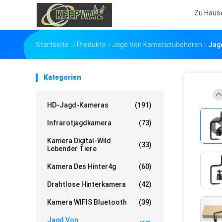
Zu Haus
Startseite
Produkte
Jagd Von Kamerazubehören
Jag
Kategorien
HD-Jagd-Kameras
(191)
Infrarotjagdkamera
(73)
Kamera Digital-Wild
(33)
Lebender Tiere
Kamera Des Hinter4g
(60)
Drahtlose Hinterkamera
(42)
Kamera WIFIS Bluetooth
(39)
Jagd Von