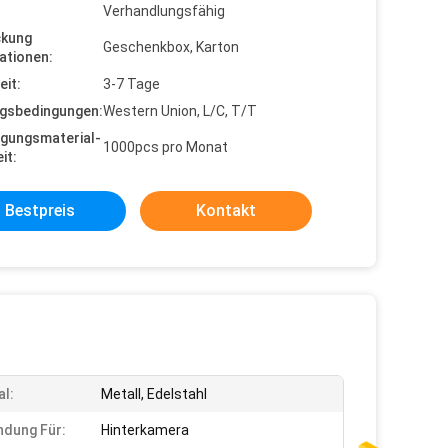
Verhandlungsfähig
ckung
Geschenkbox, Karton
ationen:
eit:
3-7 Tage
gsbedingungen:
Western Union, L/C, T/T
gungsmaterial-
1000pcs pro Monat
it:
Bestpreis
Kontakt
al:
Metall, Edelstahl
dung Für:
Hinterkamera