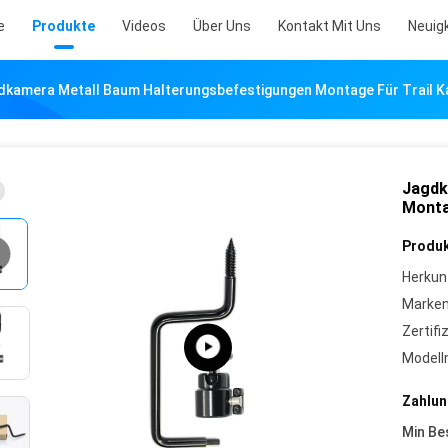
e
Produkte
Videos
Über Uns
Kontakt Mit Uns
Neuig
dkamera Metall Baum Halterungsbefestigungen Montage Für Trail K
Jagdk
Monta
Produk
Herkun
Marke
Zertifi
Model
Zahlun
Min Be