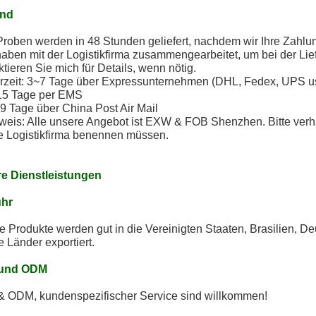
and
roben werden in 48 Stunden geliefert, nachdem wir Ihre Zahlun
haben mit der Logistikfirma zusammengearbeitet, um bei der Li
tieren Sie mich für Details, wenn nötig.
erzeit: 3~7 Tage über Expressunternehmen (DHL, Fedex, UPS u
 15 Tage per EMS
9 Tage über China Post Air Mail
nweis: Alle unsere Angebot ist EXW & FOB Shenzhen. Bitte verh
e Logistikfirma benennen müssen.
e Dienstleistungen
uhr
 Produkte werden gut in die Vereinigten Staaten, Brasilien, D
 Länder exportiert.
und ODM
 ODM, kundenspezifischer Service sind willkommen!