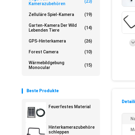
(23)
Kamerazubehören
Zelluläre Spiel-Kamera
(19)
Garten-Kamera Der Wild
(14)
Lebenden Tiere
GPS-Hinterkamera
(26)
Forest Camera
(10)
Wärmebildgebung
(15)
Monocular
Beste Produkte
Detail
Feuerfestes Material
N
Hinterkamerazubehöre
Ma
schleppen