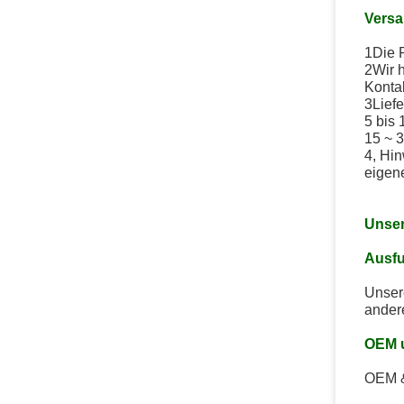
Vers
1Die P
2Wir 
Kontak
3Lief
5 bis
15 ~ 3
4, Hi
eigen
Unser
Ausf
Unsere
andere
OEM 
OEM &