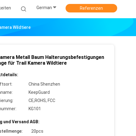
German
keiten
Referenzen
amera Wildtiere
amera Metall Baum Halterungsbefestigungen
ge für Trail Kamera Wildtiere
tdetails:
ftsort:
China Shenzhen
nname:
KeepGuard
zierung:
CE,ROHS, FCC
lnummer:
KG101
g und Versand AGB:
stellmenge:
20pcs