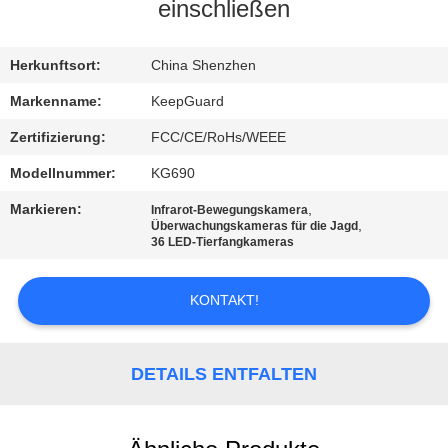
einschließen
QUALITÄTSKONTROLLE
Herkunftsort:
China Shenzhen
KONTAKT
Markenname:
KeepGuard
MIT
Zertifizierung:
FCC/CE/RoHs/WEEE
UNS
Modellnummer:
KG690
Markieren:
,
Infrarot-Bewegungskamera
NEUIGKEITEN
,
Überwachungskameras für die Jagd
36 LED-Tierfangkameras
BITTE
KONTAKT!
UM
EIN
DETAILS ENTFALTEN
ANGEBOT