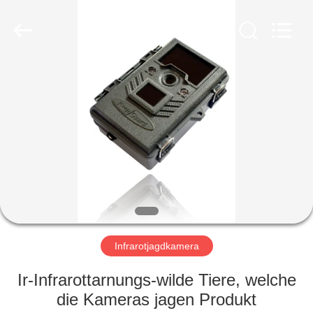
INDUSTRIAL
(
ASIA
)
CO.,LTD.
All
Rights
Reserved.
ZU
HAUSE
PRODUKTE
VIDEOS
ÜBER
UNS
Infrarotjagdkamera
Ir-Infrarottarnungs-wilde Tiere, welche
WERKSBESICHTIGUNG
die Kameras jagen Produkt