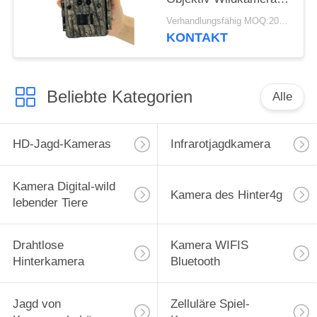
für Outdoor
Verhandlungsfähig MOQ:20pcs
Wildtierfalle
KONTAKT
Wasserdichte 940nm
IR Kamera
Beliebte Kategorien
Alle
HD-Jagd-Kameras
Infrarotjagdkamera
Kamera Digital-wild
Kamera des Hinter4g
lebender Tiere
Drahtlose
Kamera WIFIS
Hinterkamera
Bluetooth
Jagd von
Zelluläre Spiel-