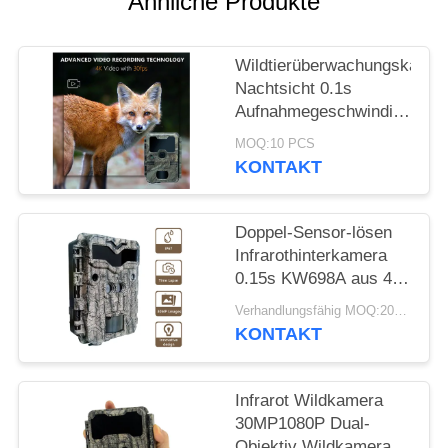
Ähnliche Produkte
SITEMAP
DATENSCHUTZRICHTLINIE
Wildtierüberwachungskamer
Nachtsicht 0.1s
Aufnahmegeschwindigkeit
32MP 4K Jagdkamera
MOQ:10 PCS
Wasserdicht IP67
KONTAKT
Tierbeobachtungskamera
Doppel-Sensor-lösen
Infrarothinterkamera
0.15s KW698A aus 4K,
das Kamera KEIN
Verhandlungsfähig MOQ:20pcs
GLÜHEN jagt
KONTAKT
Infrarot Wildkamera
30MP1080P Dual-
Objektiv Wildkameras