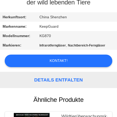
der wild lebenden Tiere
QUALITÄTSKONTROLLE
Herkunftsort:
China Shenzhen
KONTAKT
Markenname:
KeepGuard
MIT
Modellnummer:
KG870
UNS
Markieren:
,
Infrarotferngläser
Nachtbereich-Ferngläser
NEUIGKEITEN
KONTAKT!
BITTE
DETAILS ENTFALTEN
UM
EIN
Ähnliche Produkte
ANGEBOT
Wildtierüberwachungskamer