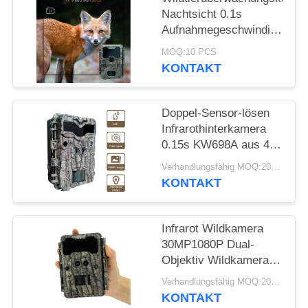
SITEMAP
Nachtsicht 0.1s
Aufnahmegeschwindigkeit
DATENSCHUTZRICHTLINIE
32MP 4K Jagdkamera
MOQ:10 PCS
Wasserdicht IP67
KONTAKT
Tierbeobachtungskamera
Doppel-Sensor-lösen
Infrarothinterkamera
0.15s KW698A aus 4K,
das Kamera KEIN
Verhandlungsfähig MOQ:20pcs
GLÜHEN jagt
KONTAKT
Infrarot Wildkamera
30MP1080P Dual-
Objektiv Wildkameras
für Outdoor
Verhandlungsfähig MOQ:20pcs
Wildtierfalle
KONTAKT
Wasserdichte 940nm