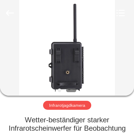
INDUSTRIAL
(
ASIA
)
CO.,LTD.
All
Rights
Reserved.
ZU
HAUSE
PRODUKTE
VIDEOS
ÜBER
UNS
Infrarotjagdkamera
Wetter-beständiger starker
WERKSBESICHTIGUNG
Infrarotscheinwerfer für Beobachtung