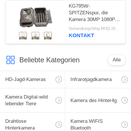
KG795W-
SPITZENspur, die
Kamera 30MP 1080P
HD für Tier der wild
Verhandlungsfähig MOQ:20pcs
lebenden Tiere jagt
KONTAKT
Beliebte Kategorien
Alle
HD-Jagd-Kameras
Infrarotjagdkamera
Kamera Digital-wild
Kamera des Hinter4g
lebender Tiere
Drahtlose
Kamera WIFIS
Hinterkamera
Bluetooth