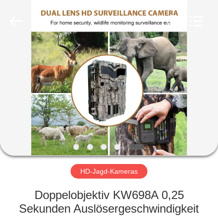
INDUSTRIAL
(
ASIA
)
CO.,LTD.
All
Rights
Reserved.
ZU
HAUSE
PRODUKTE
VIDEOS
ÜBER
UNS
HD-Jagd-Kameras
Doppelobjektiv KW698A 0,25
WERKSBESICHTIGUNG
Sekunden Auslösergeschwindigkeit