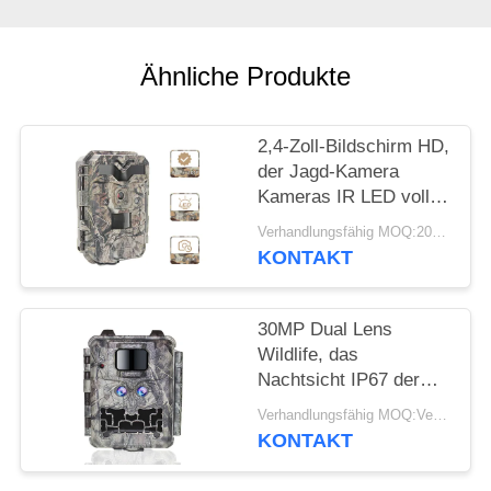
SITEMAP
DATENSCHUTZRICHTLINIE
Ähnliche Produkte
2,4-Zoll-Bildschirm HD,
der Jagd-Kamera
Kameras IR LED volle
HD 1080P Hinterjagt
Verhandlungsfähig MOQ:20pcs
KONTAKT
30MP Dual Lens
Wildlife, das
Nachtsicht IP67 der
Kamera-1080P jagt
Verhandlungsfähig MOQ:Verkäuflich
KONTAKT