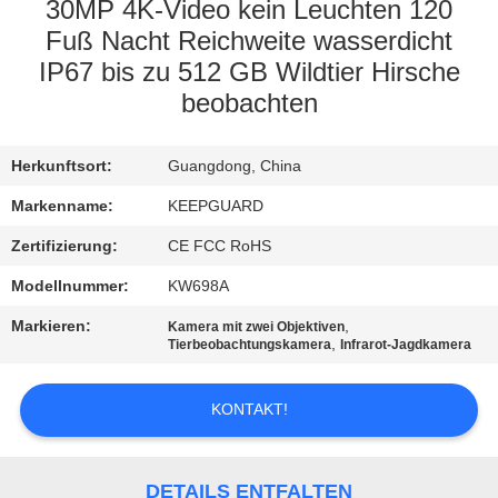
30MP 4K-Video kein Leuchten 120
QUALITÄTSKONTROLLE
Fuß Nacht Reichweite wasserdicht
IP67 bis zu 512 GB Wildtier Hirsche
beobachten
KONTAKT
MIT
Herkunftsort:
Guangdong, China
UNS
Markenname:
KEEPGUARD
Zertifizierung:
CE FCC RoHS
NEUIGKEITEN
Modellnummer:
KW698A
BITTE
Markieren:
,
Kamera mit zwei Objektiven
,
Tierbeobachtungskamera
Infrarot-Jagdkamera
UM
EIN
KONTAKT!
ANGEBOT
DETAILS ENTFALTEN