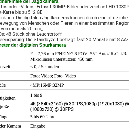
tmerkmale der Jagdkamera
tos oder -Videos: Erfasst 30MP-Bilder oder zeichnet HD 1080P-
-Karte bis zu 512 GB.
unktion: Die digitalen Jagdkameras können durch eine plötzlic
Bewegung von Menschen oder Tieren in einer bestimmten Region 
 von mehr als 20 mm,,
Ds: 48 Stück ohne Leuchtstoff
eeinsparung: Die Standbyzeit beträgt fast 20 Monate mit 8 AA-
eter der digitalen Spurkamera
F = 7,36 mm F/NEIN:2.8 FOV=55
°; Auto-IR-Cut-Re
Mikrolinsen unterstützen: 450 mm
erzeit
< 0,2 Sekunden
s
Foto; Video;
Foto+Video
öße
4MP;16
MP;32MP
er
1 bis 9
tigkeiten
4K (3840x2160) @ 30FPS;1080p (1920x1080) 
größe
(1080x720) @ 30FPS
länge
5 bis 60 Jahre
der Kamera
Eingabe