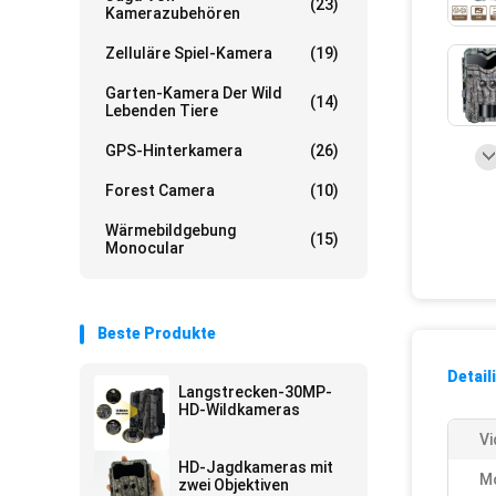
(23)
Kamerazubehören
Zelluläre Spiel-Kamera
(19)
Garten-Kamera Der Wild
(14)
Lebenden Tiere
GPS-Hinterkamera
(26)
Forest Camera
(10)
Wärmebildgebung
(15)
Monocular
Beste Produkte
Detail
Langstrecken-30MP-
HD-Wildkameras
Vi
HD-Jagdkameras mit
M
zwei Objektiven