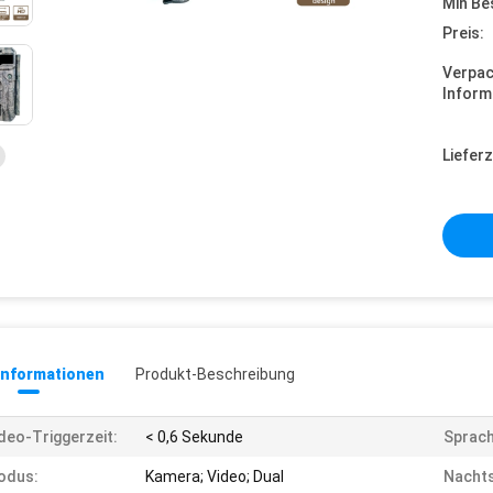
Min Be
Preis:
Verpa
Inform
Lieferz
informationen
Produkt-Beschreibung
deo-Triggerzeit:
< 0,6 Sekunde
Sprach
odus:
Kamera; Video; Dual
Nachts