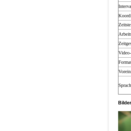
Interva
Koordi
Zeitst
Arbeits
Zeitge
Video
Forma
Vorein
Sprac
Bilde