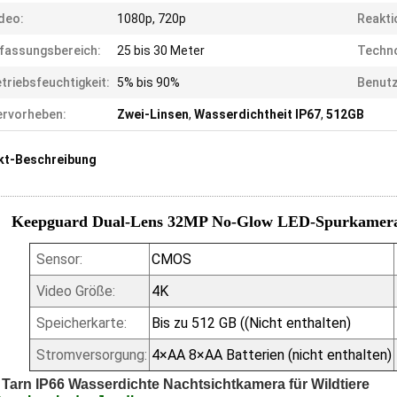
deo:
1080p, 720p
Reakti
fassungsbereich:
25 bis 30 Meter
Techno
triebsfeuchtigkeit:
5% bis 90%
Benutz
rvorheben:
Zwei-Linsen
,
Wasserdichtheit IP67
,
512GB
kt-Beschreibung
Keepguard Dual-Lens 32MP No-Glow LED-Spurkamera 
Sensor:
CMOS
Video Größe:
4K
Speicherkarte:
Bis zu 512 GB ((Nicht enthalten)
Stromversorgung:
4×AA 8×AA Batterien (nicht enthalten)
Tarn IP66 Wasserdichte Nachtsichtkamera für Wildtiere