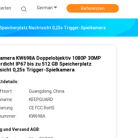
German
keiten
Referenzen
peicherplatz Nachtsicht 0,25s Trigger-Spielkamera
amera KW698A Doppelobjektiv 1080P 30MP
rdicht IP67 bis zu 512 GB Speicherplatz
sicht 0,25s Trigger-Spielkamera
tdetails:
ftsort:
Guangdong, China
nname:
KEEPGUARD
zierung:
CE FCC RoHS
lnummer:
KW698A
g und Versand AGB: