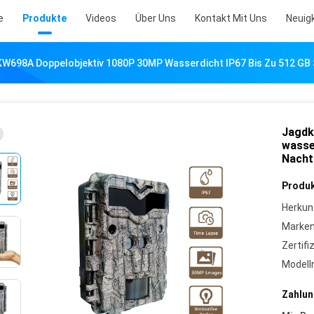
e
Produkte
Videos
Über Uns
Kontakt Mit Uns
Neuig
698A Doppelobjektiv 1080P 30MP Wasserdicht IP67 Bis Zu 512 GB S
Jagdk
wasse
Nacht
Produk
Herkun
Marke
Zertifi
Model
Zahlun