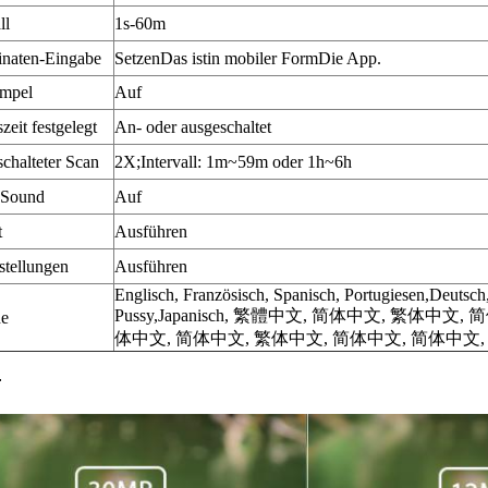
ll
1s-60m
naten-Eingabe
Setzen
Das ist
in mobiler Form
Die App.
empel
Auf
zeit festgelegt
An- oder ausgeschaltet
schalteter Scan
2X;Intervall: 1m~59m oder 1h~6h
-Sound
Auf
t
Ausführen
stellungen
Ausführen
Englisch, Französisch,
Spanisch,
Portugiesen,
Deutsch
Pussy,
Japanisch
,
繁體中文, 简体中文, 繁体中文, 简
he
体中文, 简体中文, 繁体中文, 简体中文, 简体中文
r