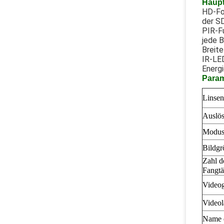
Haup
HD-Fo
der SD
PIR-F
jede 
Breite
IR-LE
Energi
Param
Linsen
Auslös
Modu
Bildgr
Zahl d
Fangtä
Video
Video
Name 