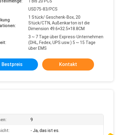
stellmenge:
1 bis 20 PCS
USD75-83/PCS
1 Stück/ Geschenk-Box, 20
ckung
Stück/CTN, Außenkarton ist die
ationen:
Dimension 49.6×32.5×18.8CM
3 ~ 7 Tage über Express-Unternehmen
eit:
(DHL, Fedex, UPS usw.) 5 ~ 15 Tage
über EMS
Bestpreis
Kontakt
en:
9
icht:
- Ja, das ist es.