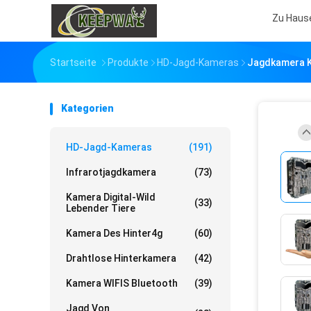
Zu Haus
Startseite
Produkte
HD-Jagd-Kameras
Jagdkamera KW
Kategorien
HD-Jagd-Kameras
(191)
Infrarotjagdkamera
(73)
Kamera Digital-Wild
(33)
Lebender Tiere
Kamera Des Hinter4g
(60)
Drahtlose Hinterkamera
(42)
Kamera WIFIS Bluetooth
(39)
Jagd Von