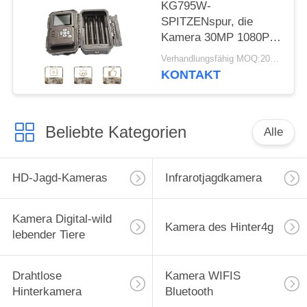
KG795W-
SPITZENspur, die
Kamera 30MP 1080P
HD für Tier der wild
Verhandlungsfähig MOQ:20pcs
lebenden Tiere jagt
KONTAKT
Beliebte Kategorien
Alle
HD-Jagd-Kameras
Infrarotjagdkamera
Kamera Digital-wild
Kamera des Hinter4g
lebender Tiere
Drahtlose
Kamera WIFIS
Hinterkamera
Bluetooth