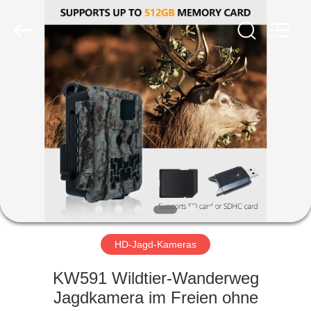
INDUSTRIAL
(
ASIA
)
CO.,LTD.
All
Rights
Reserved.
ZU
HAUSE
PRODUKTE
VIDEOS
ÜBER
UNS
HD-Jagd-Kameras
KW591 Wildtier-Wanderweg
WERKSBESICHTIGUNG
Jagdkamera im Freien ohne