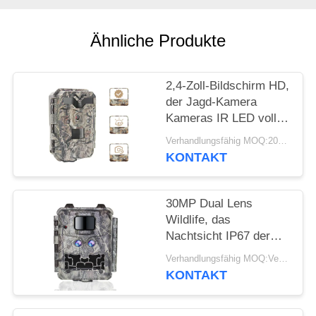
SITEMAP
Ähnliche Produkte
DATENSCHUTZRICHTLINIE
2,4-Zoll-Bildschirm HD,
der Jagd-Kamera
Kameras IR LED volle
HD 1080P Hinterjagt
Verhandlungsfähig MOQ:20pcs
KONTAKT
30MP Dual Lens
Wildlife, das
Nachtsicht IP67 der
Kamera-1080P jagt
Verhandlungsfähig MOQ:Verkäuflich
KONTAKT