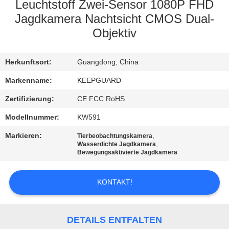
Leuchtstoff Zwei-Sensor 1080P FHD
QUALITÄTSKONTROLLE
Jagdkamera Nachtsicht CMOS Dual-
Objektiv
KONTAKT
Herkunftsort:
Guangdong, China
MIT
Markenname:
KEEPGUARD
UNS
Zertifizierung:
CE FCC RoHS
NEUIGKEITEN
Modellnummer:
KW591
Markieren:
,
Tierbeobachtungskamera
,
Wasserdichte Jagdkamera
BITTE
Bewegungsaktivierte Jagdkamera
UM
EIN
KONTAKT!
ANGEBOT
DETAILS ENTFALTEN