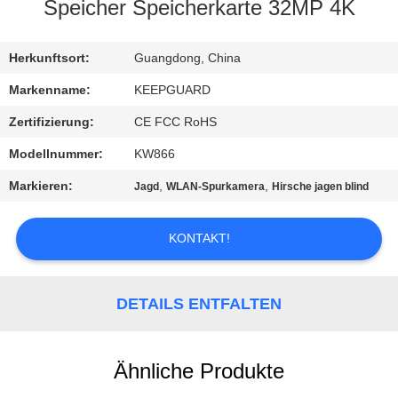
Speicher Speicherkarte 32MP 4K
QUALITÄTSKONTROLLE
Herkunftsort:
Guangdong, China
KONTAKT
Markenname:
KEEPGUARD
MIT
Zertifizierung:
CE FCC RoHS
UNS
Modellnummer:
KW866
Markieren:
,
,
Jagd
WLAN-Spurkamera
Hirsche jagen blind
NEUIGKEITEN
KONTAKT!
BITTE
UM
DETAILS ENTFALTEN
EIN
ANGEBOT
Ähnliche Produkte