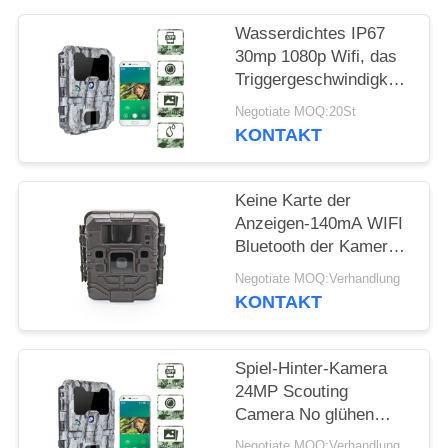
SITEMAP
Wasserdichtes IP67
30mp 1080p Wifi, das
DATENSCHUTZRICHTLINIE
Triggergeschwindigkeit
der Hinterkamera-
Negotiate MOQ:20St
0.25s jagt
KONTAKT
Keine Karte der
Anzeigen-140mA WIFI
Bluetooth der Kamera-
SDHC für die Jagd
Negotiate MOQ:Verhandlung
KONTAKT
Spiel-Hinter-Kamera
24MP Scouting
Camera No glühen
schwarze Infrarot-
Negotiate MOQ:Verhandlung