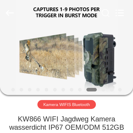
INDUSTRIAL
(
ASIA
)
CO.,LTD.
All
Rights
Reserved.
ZU
HAUSE
PRODUKTE
VIDEOS
ÜBER
UNS
Kamera WIFIS Bluetooth
KW866 WIFI Jagdweg Kamera
WERKSBESICHTIGUNG
wasserdicht IP67 OEM/ODM 512GB