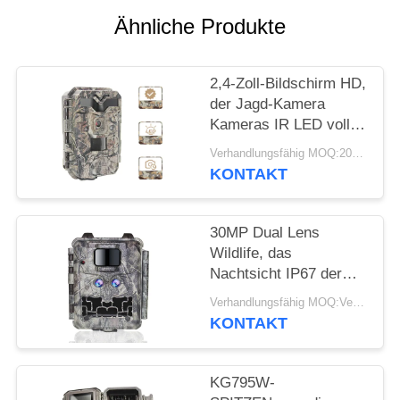
SITEMAP
Ähnliche Produkte
DATENSCHUTZRICHTLINIE
2,4-Zoll-Bildschirm HD,
der Jagd-Kamera
Kameras IR LED volle
HD 1080P Hinterjagt
Verhandlungsfähig MOQ:20pcs
KONTAKT
30MP Dual Lens
Wildlife, das
Nachtsicht IP67 der
Kamera-1080P jagt
Verhandlungsfähig MOQ:Verkäuflich
KONTAKT
KG795W-