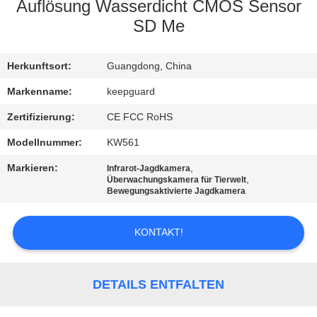
Auflösung Wasserdicht CMOS Sensor
QUALITÄTSKONTROLLE
SD Me
KONTAKT
Herkunftsort:
Guangdong, China
MIT
Markenname:
keepguard
UNS
Zertifizierung:
CE FCC RoHS
Modellnummer:
KW561
NEUIGKEITEN
Markieren:
,
Infrarot-Jagdkamera
,
Überwachungskamera für Tierwelt
Bewegungsaktivierte Jagdkamera
BITTE
UM
KONTAKT!
EIN
ANGEBOT
DETAILS ENTFALTEN