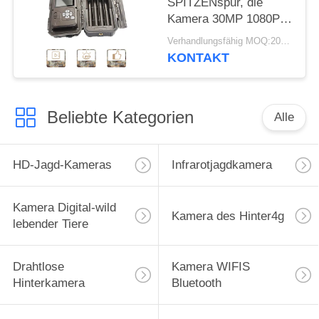
SPITZENspur, die
Kamera 30MP 1080P
HD für Tier der wild
Verhandlungsfähig MOQ:20pcs
lebenden Tiere jagt
KONTAKT
Beliebte Kategorien
Alle
HD-Jagd-Kameras
Infrarotjagdkamera
Kamera Digital-wild
Kamera des Hinter4g
lebender Tiere
Drahtlose
Kamera WIFIS
Hinterkamera
Bluetooth