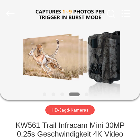
INDUSTRIAL
(
ASIA
)
CO.,LTD.
All
Rights
Reserved.
ZU
HAUSE
PRODUKTE
VIDEOS
ÜBER
UNS
HD-Jagd-Kameras
KW561 Trail Infracam Mini 30MP
WERKSBESICHTIGUNG
0.25s Geschwindigkeit 4K Video