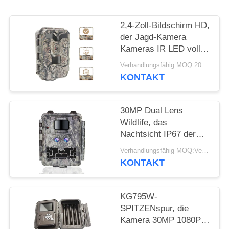
SITEMAP
2,4-Zoll-Bildschirm HD,
DATENSCHUTZRICHTLINIE
der Jagd-Kamera
Kameras IR LED volle
HD 1080P Hinterjagt
Verhandlungsfähig MOQ:20pcs
KONTAKT
30MP Dual Lens
Wildlife, das
Nachtsicht IP67 der
Kamera-1080P jagt
Verhandlungsfähig MOQ:Verkäuflich
KONTAKT
KG795W-
SPITZENspur, die
Kamera 30MP 1080P