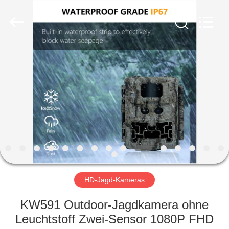
INDUSTRIAL
(
ASIA
)
CO.,LTD.
All
Rights
Reserved.
ZU
HAUSE
PRODUKTE
VIDEOS
ÜBER
UNS
HD-Jagd-Kameras
KW591 Outdoor-Jagdkamera ohne
WERKSBESICHTIGUNG
Leuchtstoff Zwei-Sensor 1080P FHD