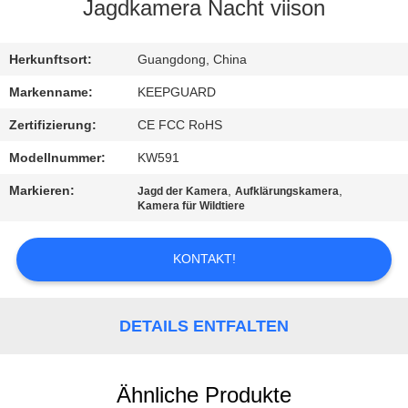
Jagdkamera Nacht viison
QUALITÄTSKONTROLLE
Herkunftsort:
Guangdong, China
KONTAKT
Markenname:
KEEPGUARD
MIT
Zertifizierung:
CE FCC RoHS
UNS
Modellnummer:
KW591
Markieren:
,
,
Jagd der Kamera
Aufklärungskamera
NEUIGKEITEN
Kamera für Wildtiere
KONTAKT!
BITTE
UM
EIN
DETAILS ENTFALTEN
ANGEBOT
Ähnliche Produkte