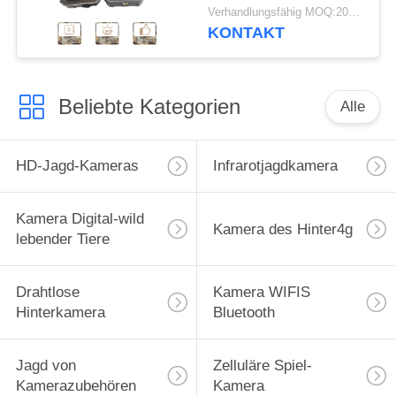
HD für Tier der wild
Verhandlungsfähig MOQ:20pcs
lebenden Tiere jagt
KONTAKT
Beliebte Kategorien
Alle
HD-Jagd-Kameras
Infrarotjagdkamera
Kamera Digital-wild
Kamera des Hinter4g
lebender Tiere
Drahtlose
Kamera WIFIS
Hinterkamera
Bluetooth
Jagd von
Zelluläre Spiel-
Kamerazubehören
Kamera