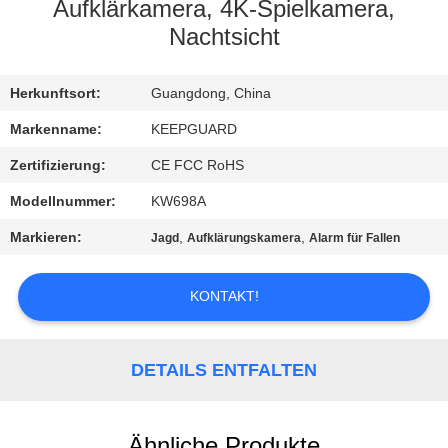
Aufklärkamera, 4K-Spielkamera,
QUALITÄTSKONTROLLE
Nachtsicht
KONTAKT
Herkunftsort:
Guangdong, China
MIT
Markenname:
KEEPGUARD
UNS
Zertifizierung:
CE FCC RoHS
Modellnummer:
KW698A
NEUIGKEITEN
Markieren:
,
,
Jagd
Aufklärungskamera
Alarm für Fallen
BITTE
KONTAKT!
UM
EIN
DETAILS ENTFALTEN
ANGEBOT
Ähnliche Produkte