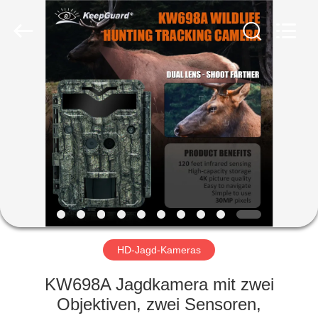
INDUSTRIAL
(
ASIA
)
CO.,LTD.
All
Rights
Reserved.
ZU
HAUSE
PRODUKTE
VIDEOS
ÜBER
UNS
HD-Jagd-Kameras
KW698A Jagdkamera mit zwei
WERKSBESICHTIGUNG
Objektiven, zwei Sensoren,