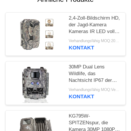
SITEMAP
2,4-Zoll-Bildschirm HD,
DATENSCHUTZRICHTLINIE
der Jagd-Kamera
Kameras IR LED volle
HD 1080P Hinterjagt
Verhandlungsfähig MOQ:20pcs
KONTAKT
30MP Dual Lens
Wildlife, das
Nachtsicht IP67 der
Kamera-1080P jagt
Verhandlungsfähig MOQ:Verkäuflich
KONTAKT
KG795W-
SPITZENspur, die
Kamera 30MP 1080P