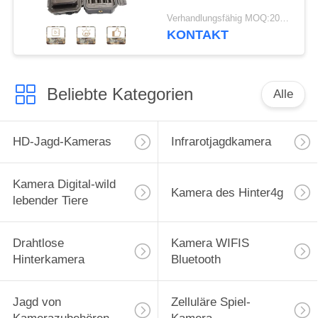
HD für Tier der wild
Verhandlungsfähig MOQ:20pcs
lebenden Tiere jagt
KONTAKT
Beliebte Kategorien
Alle
HD-Jagd-Kameras
Infrarotjagdkamera
Kamera Digital-wild
Kamera des Hinter4g
lebender Tiere
Drahtlose
Kamera WIFIS
Hinterkamera
Bluetooth
Jagd von
Zelluläre Spiel-