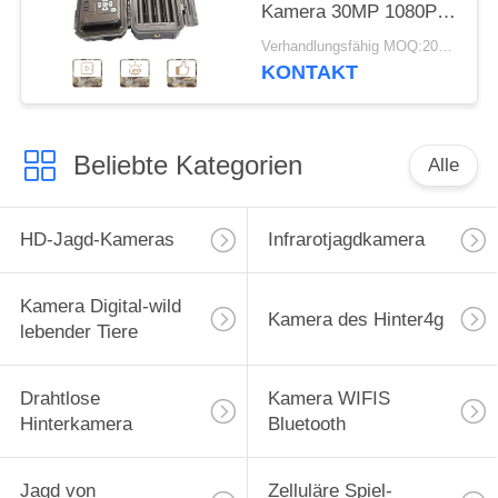
Kamera 30MP 1080P
HD für Tier der wild
Verhandlungsfähig MOQ:20pcs
lebenden Tiere jagt
KONTAKT
Beliebte Kategorien
Alle
HD-Jagd-Kameras
Infrarotjagdkamera
Kamera Digital-wild
Kamera des Hinter4g
lebender Tiere
Drahtlose
Kamera WIFIS
Hinterkamera
Bluetooth
Jagd von
Zelluläre Spiel-