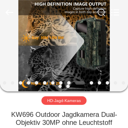
INDUSTRIAL
(
ASIA
)
CO.,LTD.
All
Rights
Reserved.
ZU
HAUSE
PRODUKTE
VIDEOS
ÜBER
UNS
HD-Jagd-Kameras
KW696 Outdoor Jagdkamera Dual-
WERKSBESICHTIGUNG
Objektiv 30MP ohne Leuchtstoff