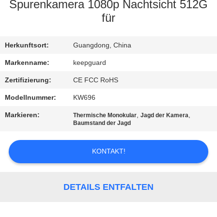
Spurenkamera 1080p Nachtsicht 512G
QUALITÄTSKONTROLLE
für
KONTAKT
Herkunftsort:
Guangdong, China
MIT
Markenname:
keepguard
UNS
Zertifizierung:
CE FCC RoHS
Modellnummer:
KW696
NEUIGKEITEN
Markieren:
,
,
Thermische Monokular
Jagd der Kamera
Baumstand der Jagd
BITTE
KONTAKT!
UM
EIN
ANGEBOT
DETAILS ENTFALTEN