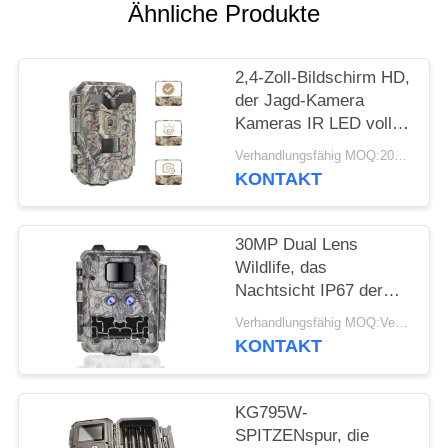
SITEMAP
Ähnliche Produkte
DATENSCHUTZRICHTLINIE
2,4-Zoll-Bildschirm HD,
der Jagd-Kamera
Kameras IR LED volle
HD 1080P Hinterjagt
Verhandlungsfähig MOQ:20pcs
KONTAKT
30MP Dual Lens
Wildlife, das
Nachtsicht IP67 der
Kamera-1080P jagt
Verhandlungsfähig MOQ:Verkäuflich
KONTAKT
KG795W-
SPITZENspur, die