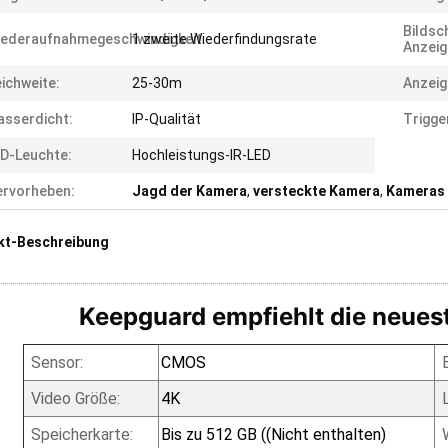
Bildsc
ederaufnahmegeschwindigkeit:
1 zweite Wiederfindungsrate
Anzeig
ichweite:
25-30m
Anzeig
sserdicht:
IP-Qualität
Trigge
D-Leuchte:
Hochleistungs-IR-LED
rvorheben:
Jagd der Kamera
,
versteckte Kamera
,
Kameras 
kt-Beschreibung
Keepguard empfiehlt die neues
Sensor:
CMOS
Video Größe:
4K
Speicherkarte:
Bis zu 512 GB ((Nicht enthalten)