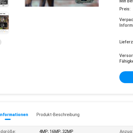
Min Be
Preis:
Verpa
Inform
Lieferz
Versor
Fähigke
informationen
Produkt-Beschreibung
ldgröße:
4MP; 16MP; 32MP
Anzug: