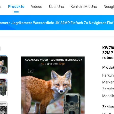
e
Produkte
Videos
Über Uns
Kontakt Mit Uns
Neuig
Kamera Jagdkamera Wasserdicht 4K 32MP Einfach Zu Navigieren Ein
KW788
32MP 
robus
Produk
Herkun
Marke
Zertifi
Model
Zahlun