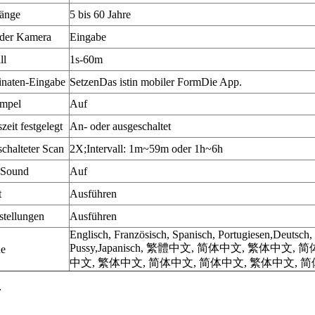
länge
5 bis 60 Jahre
der Kamera
Eingabe
ll
1s-60m
naten-Eingabe
Setzen
Das ist
in mobiler Form
Die App.
empel
Auf
zeit festgelegt
An- oder ausgeschaltet
schalteter Scan
2X;Intervall: 1m~59m oder 1h~6h
-Sound
Auf
t
Ausführen
stellungen
Ausführen
Englisch, Französisch,
Spanisch,
Portugiesen,
Deutsch,
Pussy,
Japanisch
,
繁體中文, 简体中文, 繁体中文, 简
he
中文, 繁体中文, 简体中文, 简体中文, 繁体中文, 
r