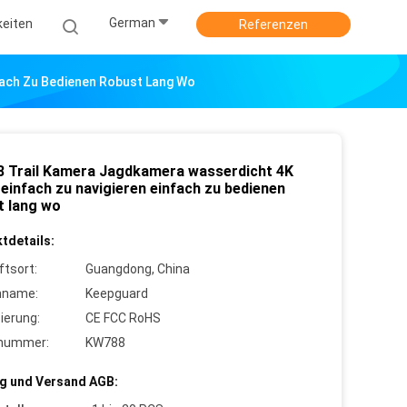
German
keiten
Referenzen
fach Zu Bedienen Robust Lang Wo
 Trail Kamera Jagdkamera wasserdicht 4K
einfach zu navigieren einfach zu bedienen
t lang wo
tdetails:
ftsort:
Guangdong, China
nname:
Keepguard
zierung:
CE FCC RoHS
lnummer:
KW788
g und Versand AGB: