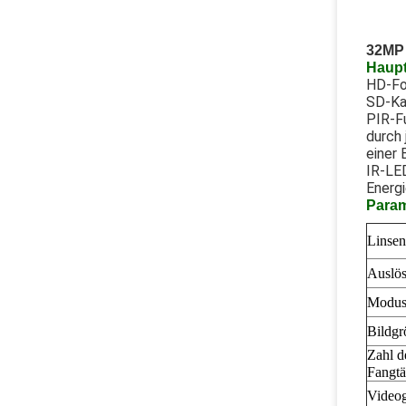
32MP 
Haup
HD-Fot
SD-Kar
PIR-F
durch
einer 
IR-LE
Energi
Param
Linsen
Auslös
Modu
Bildgr
Zahl d
Fangtä
Video