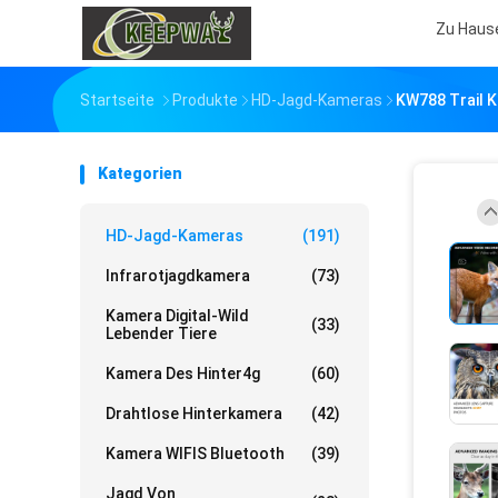
Zu Haus
Startseite
Produkte
HD-Jagd-Kameras
KW788 Trail 
Kategorien
HD-Jagd-Kameras
(191)
Infrarotjagdkamera
(73)
Kamera Digital-Wild
(33)
Lebender Tiere
Kamera Des Hinter4g
(60)
Drahtlose Hinterkamera
(42)
Kamera WIFIS Bluetooth
(39)
Jagd Von