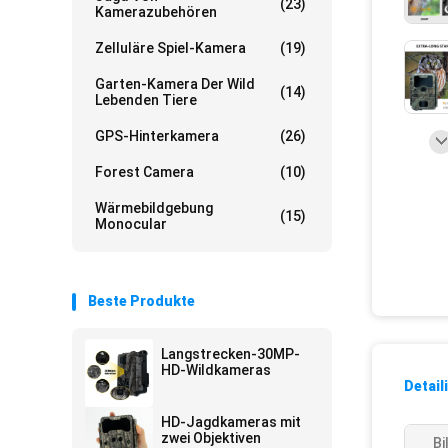
(23)
Kamerazubehören
Zelluläre Spiel-Kamera
(19)
Garten-Kamera Der Wild
(14)
Lebenden Tiere
GPS-Hinterkamera
(26)
Forest Camera
(10)
Wärmebildgebung
(15)
Monocular
Beste Produkte
Langstrecken-30MP-
HD-Wildkameras
Detail
HD-Jagdkameras mit
zwei Objektiven
Bi