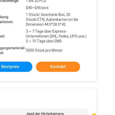
stellmenge:
1 bis 20 PCS
$40~$45/pcs
1 Stück/ Geschenk-Box, 20
ckung
Stück/CTN, Außenkarton ist die
ationen:
Dimension 44.5*28.5*42
3 ~ 7 Tage über Express-
eit:
Unternehmen (DHL, Fedex, UPS usw.)
5 ~ 15 Tage über EMS
gungsmaterial-
5000 Stück pro Monat
it:
Bestpreis
Kontakt
Jagd der Hinterkamera