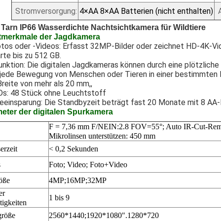
Stromversorgung:
4×AA 8×AA Batterien (nicht enthalten)
Tarn IP66 Wasserdichte Nachtsichtkamera für Wildtiere
tmerkmale der Jagdkamera
os oder -Videos: Erfasst 32MP-Bilder oder zeichnet HD-4K-Vide
te bis zu 512 GB.
unktion: Die digitalen Jagdkameras können durch eine plötzlic
 jede Bewegung von Menschen oder Tieren in einer bestimmten R
Breite von mehr als 20 mm,,
Ds: 48 Stück ohne Leuchtstoff
eeinsparung: Die Standbyzeit beträgt fast 20 Monate mit 8 AA-
eter der digitalen Spurkamera
F = 7,36 mm F/NEIN:2.8 FOV=55
°; Auto IR-Cut-Rem
Mikrolinsen unterstützen: 450 mm
erzeit
< 0,2 Sekunden
s
Foto; Video;
Foto+Video
öße
4MP;16
MP;32MP
er
1 bis 9
tigkeiten
größe
2560*1440;1
92
0*
108
0
".
1280
*720