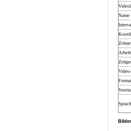
Video
Name 
Interva
Koordi
Zeitst
Arbeits
Zeitge
Video
Forma
Vorein
Sprac
Bilde