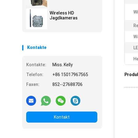
Wi
Wireless HD
Jagdkameras
Re
Wa
Kontakte
LE
He
Kontakte:
Miss. Kelly
Telefon:
+86 15017967565
Produ
Faxen:
852--27688706
Kontakt