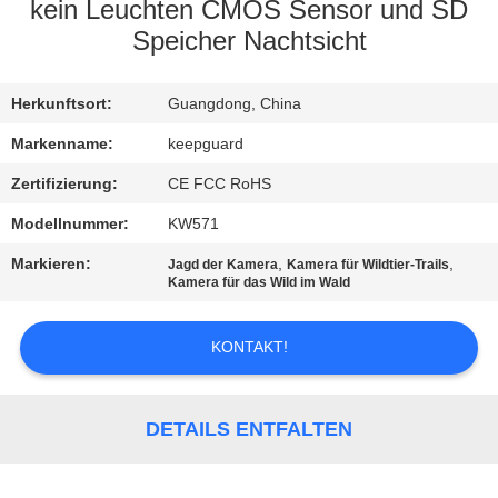
kein Leuchten CMOS Sensor und SD
QUALITÄTSKONTROLLE
Speicher Nachtsicht
KONTAKT
Herkunftsort:
Guangdong, China
MIT
Markenname:
keepguard
UNS
Zertifizierung:
CE FCC RoHS
Modellnummer:
KW571
NEUIGKEITEN
Markieren:
,
,
Jagd der Kamera
Kamera für Wildtier-Trails
Kamera für das Wild im Wald
BITTE
KONTAKT!
UM
EIN
ANGEBOT
DETAILS ENTFALTEN