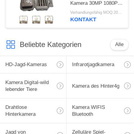
Kamera 30MP 1080P
HD für Tier der wild
Verhandlungsfähig MOQ:20pcs
lebenden Tiere jagt
KONTAKT
Beliebte Kategorien
Alle
HD-Jagd-Kameras
Infrarotjagdkamera
Kamera Digital-wild
Kamera des Hinter4g
lebender Tiere
Drahtlose
Kamera WIFIS
Hinterkamera
Bluetooth
Jagd von
Zelluläre Spiel-