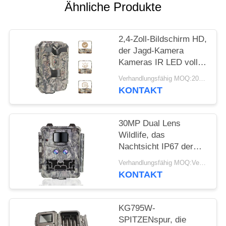
SITEMAP
Ähnliche Produkte
DATENSCHUTZRICHTLINIE
2,4-Zoll-Bildschirm HD,
der Jagd-Kamera
Kameras IR LED volle
HD 1080P Hinterjagt
Verhandlungsfähig MOQ:20pcs
KONTAKT
30MP Dual Lens
Wildlife, das
Nachtsicht IP67 der
Kamera-1080P jagt
Verhandlungsfähig MOQ:Verkäuflich
KONTAKT
KG795W-
SPITZENspur, die