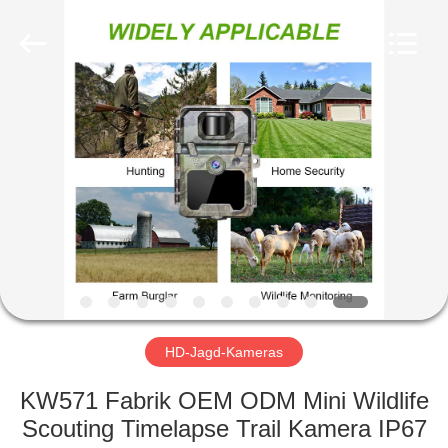
INDUSTRIAL
(
ASIA
)
CO.,LTD.
All
Rights
Reserved.
ZU
HAUSE
PRODUKTE
VIDEOS
ÜBER
UNS
HD-Jagd-Kameras
KW571 Fabrik OEM ODM Mini Wildlife
WERKSBESICHTIGUNG
Scouting Timelapse Trail Kamera IP67