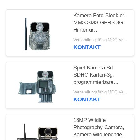
SITEMAP
Kamera Foto-Blockier-
DATENSCHUTZRICHTLINIE
MMS SMS GPRS 3G
Hinterfür
Gefangennahmen-
Verhandlungsfähig MOQ:Verkäuflich
Forschung der wild
KONTAKT
lebenden Tiere
Spiel-Kamera Sd
SDHC Karten-3g,
programmierbare
Kamera HD Victure
Verhandlungsfähig MOQ:Verkäuflich
Hinter
KONTAKT
16MP Wildlife
Photography Camera,
Kamera wild lebender