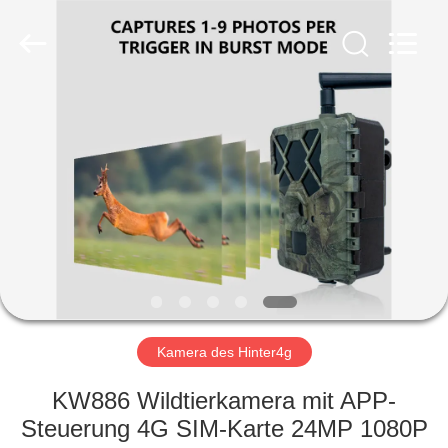
INDUSTRIAL
(
ASIA
)
CO.,LTD.
All
Rights
Reserved.
ZU
HAUSE
PRODUKTE
VIDEOS
ÜBER
UNS
Kamera des Hinter4g
KW886 Wildtierkamera mit APP-
WERKSBESICHTIGUNG
Steuerung 4G SIM-Karte 24MP 1080P