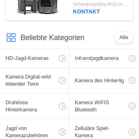
Tiere Nacht-IR LED im
Verhandlungsfähig MOQ:Verkäuflich
Freien
KONTAKT
Beliebte Kategorien
Alle
HD-Jagd-Kameras
Infrarotjagdkamera
Kamera Digital-wild
Kamera des Hinter4g
lebender Tiere
Drahtlose
Kamera WIFIS
Hinterkamera
Bluetooth
Jagd von
Zelluläre Spiel-
Kamerazubehören
Kamera