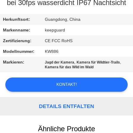
bei 30fps wasserdicht IP67 Nachtsicht
QUALITÄTSKONTROLLE
Herkunftsort:
Guangdong, China
KONTAKT
Markenname:
keepguard
MIT
Zertifizierung:
CE FCC RoHS
UNS
Modellnummer:
KW886
Markieren:
,
,
Jagd der Kamera
Kamera für Wildtier-Trails
NEUIGKEITEN
Kamera für das Wild im Wald
KONTAKT!
BITTE
UM
EIN
DETAILS ENTFALTEN
ANGEBOT
Ähnliche Produkte