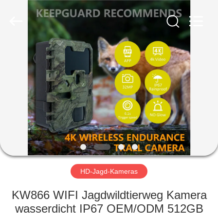
INDUSTRIAL
(
ASIA
)
CO.,LTD.
All
Rights
Reserved.
ZU
HAUSE
PRODUKTE
VIDEOS
ÜBER
UNS
HD-Jagd-Kameras
KW866 WIFI Jagdwildtierweg Kamera
WERKSBESICHTIGUNG
wasserdicht IP67 OEM/ODM 512GB