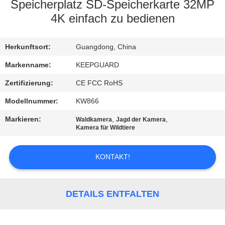
Speicherplatz SD-Speicherkarte 32MP
QUALITÄTSKONTROLLE
4K einfach zu bedienen
KONTAKT
Herkunftsort:
Guangdong, China
MIT
Markenname:
KEEPGUARD
UNS
Zertifizierung:
CE FCC RoHS
Modellnummer:
KW866
NEUIGKEITEN
Markieren:
,
,
Waldkamera
Jagd der Kamera
Kamera für Wildtiere
BITTE
KONTAKT!
UM
EIN
ANGEBOT
DETAILS ENTFALTEN