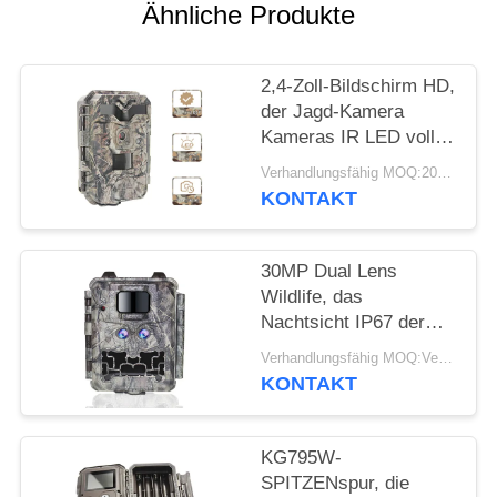
SITEMAP
Ähnliche Produkte
DATENSCHUTZRICHTLINIE
2,4-Zoll-Bildschirm HD,
der Jagd-Kamera
Kameras IR LED volle
HD 1080P Hinterjagt
Verhandlungsfähig MOQ:20pcs
KONTAKT
30MP Dual Lens
Wildlife, das
Nachtsicht IP67 der
Kamera-1080P jagt
Verhandlungsfähig MOQ:Verkäuflich
KONTAKT
KG795W-
SPITZENspur, die