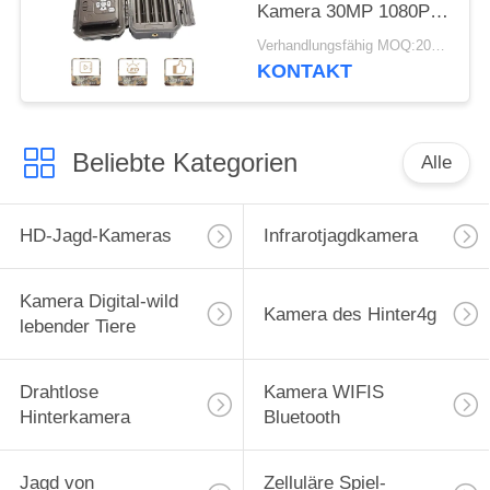
Kamera 30MP 1080P
HD für Tier der wild
Verhandlungsfähig MOQ:20pcs
lebenden Tiere jagt
KONTAKT
Beliebte Kategorien
Alle
HD-Jagd-Kameras
Infrarotjagdkamera
Kamera Digital-wild
Kamera des Hinter4g
lebender Tiere
Drahtlose
Kamera WIFIS
Hinterkamera
Bluetooth
Jagd von
Zelluläre Spiel-