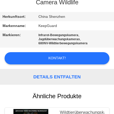
Camera Wildlife
QUALITÄTSKONTROLLE
Herkunftsort:
China Shenzhen
KONTAKT
Markenname:
KeepGuard
MIT
Markieren:
,
Infrarot-Bewegungskamera
,
Jagdüberwachungskameras
UNS
680NV-Wildtierbewegungskamera
NEUIGKEITEN
KONTAKT!
BITTE
DETAILS ENTFALTEN
UM
EIN
Ähnliche Produkte
ANGEBOT
Wildtierüberwachungskamer