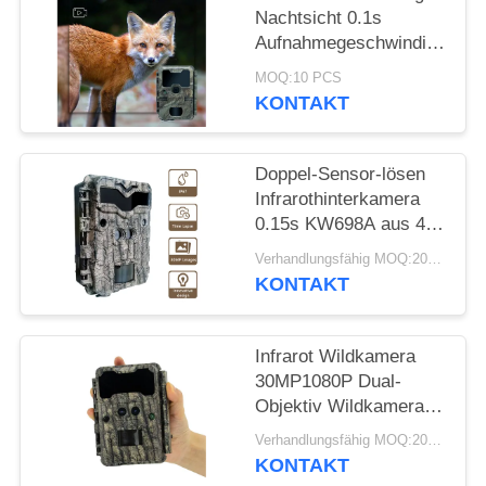
SITEMAP
Nachtsicht 0.1s
Aufnahmegeschwindigkeit
DATENSCHUTZRICHTLINIE
32MP 4K Jagdkamera
MOQ:10 PCS
Wasserdicht IP67
KONTAKT
Tierbeobachtungskamera
Doppel-Sensor-lösen
Infrarothinterkamera
0.15s KW698A aus 4K,
das Kamera KEIN
Verhandlungsfähig MOQ:20pcs
GLÜHEN jagt
KONTAKT
Infrarot Wildkamera
30MP1080P Dual-
Objektiv Wildkameras
für Outdoor
Verhandlungsfähig MOQ:20pcs
Wildtierfalle
KONTAKT
Wasserdichte 940nm