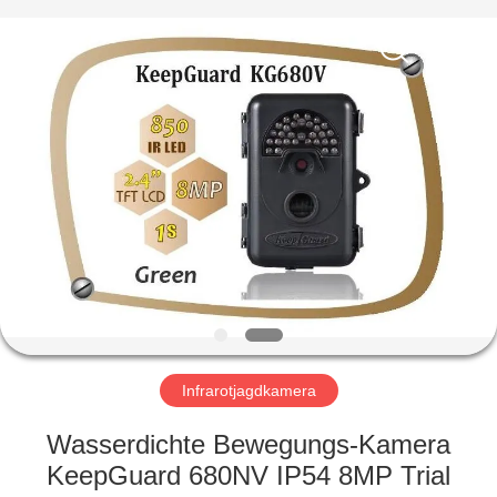
INDUSTRIAL
(
ASIA
)
CO.,LTD.
All
Rights
Reserved.
ZU
HAUSE
PRODUKTE
VIDEOS
ÜBER
UNS
Infrarotjagdkamera
Wasserdichte Bewegungs-Kamera
WERKSBESICHTIGUNG
KeepGuard 680NV IP54 8MP Trial