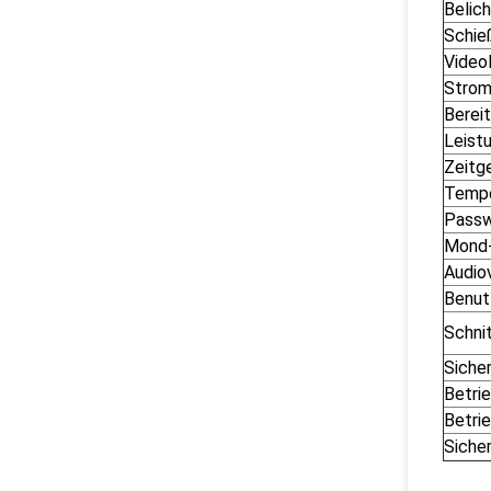
Belic
Schie
Video
Strom
Berei
Leist
Zeitg
Tempe
Passw
Mond-
Audio
Benut
Schnit
Sicher
Betri
Betri
Siche