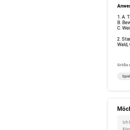
Anwe
1. A. 
B. Be
C. We
2. Sta
Wald, 
Größe 
Spie
Möch
Ich
Kön