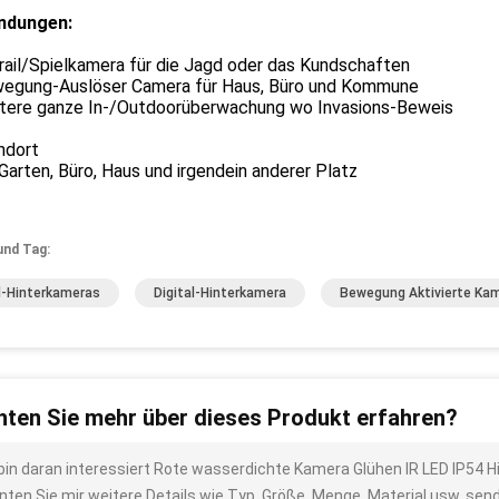
ndungen:
Trail/Spielkamera für die Jagd oder das Kundschaften
wegung-Auslöser Camera für Haus, Büro und Kommune
itere ganze In-/Outdoorüberwachung wo Invasions-Beweis
ndort
Garten, Büro, Haus und irgendein anderer Platz
und Tag:
l-Hinterkameras
Digital-Hinterkamera
Bewegung Aktivierte Kam
ten Sie mehr über dieses Produkt erfahren?
 bin daran interessiert Rote wasserdichte Kamera Glühen IR LED IP54 Hi
nten Sie mir weitere Details wie Typ, Größe, Menge, Material usw. sen