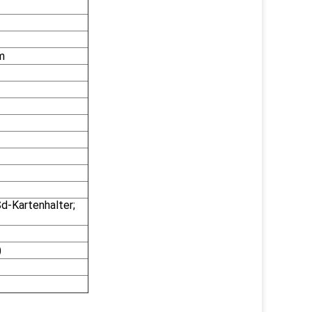
m
d-Kartenhalter;
)