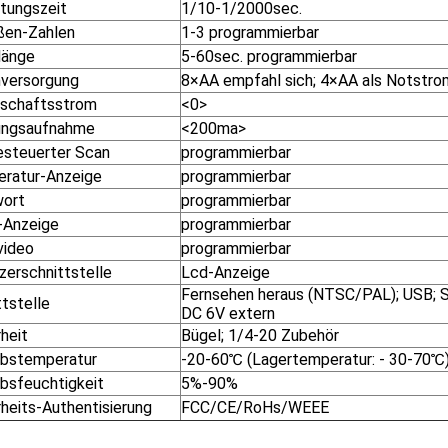
htungszeit
1/10-1/2000sec.
ßen-Zahlen
1-3 programmierbar
länge
5-60sec. programmierbar
versorgung
8×AA empfahl sich; 4×AA als Notstro
tschaftsstrom
<0>
ungsaufnahme
<200ma>
esteuerter Scan
programmierbar
ratur-Anzeige
programmierbar
ort
programmierbar
Anzeige
programmierbar
video
programmierbar
zerschnittstelle
Lcd-Anzeige
Fernsehen heraus (NTSC/PAL); USB; S
tstelle
DC 6V extern
heit
Bügel; 1/4-20 Zubehör
ebstemperatur
-20-60℃ (Lagertemperatur: - 30-70℃
ebsfeuchtigkeit
5%-90%
rheits-Authentisierung
FCC/CE/RoHs/WEEE