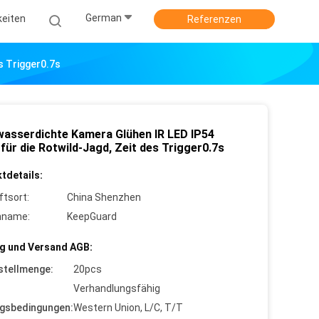
German
keiten
Referenzen
s Trigger0.7s
wasserdichte Kamera Glühen IR LED IP54
für die Rotwild-Jagd, Zeit des Trigger0.7s
tdetails:
ftsort:
China Shenzhen
nname:
KeepGuard
g und Versand AGB:
stellmenge:
20pcs
Verhandlungsfähig
gsbedingungen:
Western Union, L/C, T/T