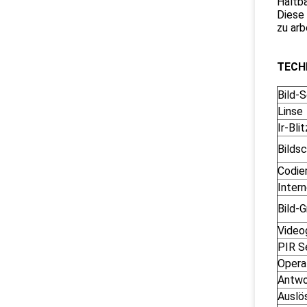
Haltba
Diese 
zu arb
TECH
Bild-
Linse
Ir-Bli
Bilds
Codie
Inter
Bild-
Video
PIR Se
Opera
Antwo
Auslö