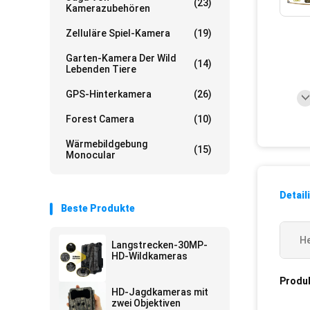
(23)
Kamerazubehören
Zelluläre Spiel-Kamera
(19)
Garten-Kamera Der Wild
(14)
Lebenden Tiere
GPS-Hinterkamera
(26)
Forest Camera
(10)
Wärmebildgebung
(15)
Monocular
Detail
Beste Produkte
He
Langstrecken-30MP-
HD-Wildkameras
Produ
HD-Jagdkameras mit
zwei Objektiven