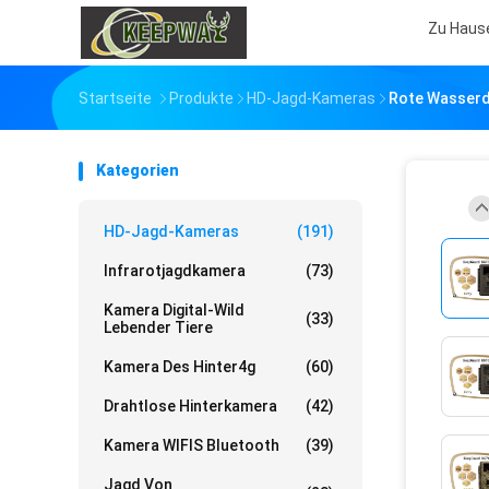
Zu Haus
Startseite
Produkte
HD-Jagd-Kameras
Rote Wasserdi
Kategorien
HD-Jagd-Kameras
(191)
Infrarotjagdkamera
(73)
Kamera Digital-Wild
(33)
Lebender Tiere
Kamera Des Hinter4g
(60)
Drahtlose Hinterkamera
(42)
Kamera WIFIS Bluetooth
(39)
Jagd Von