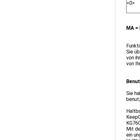
<0>
MA = 
Funkti
Sie üb
von ih
von Ih
Benut
Sie h
benut
Haltba
KeepGu
KG760
Mit d
ein un