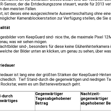
IR-Sensor, der die Entdeckungszone steuert, wurde für 2013 ve
in den meisten Fällen.
t, ist dieses eine ausgezeichnete Auswerteschaltung ohne ein
möglicher Kamerablockierstation zur Verfügung stellen, die Sie
alität
gesbilder vom KeepGuard sind- nice.the, die maximale Pixel 12M
enau, was wir sehen mögen.
chtbilder sind-, besonders für diese keine Glühenhinterkamera ü
welche der Bilder unten an klicken, um genau zu sehen, über wa
riedauer
iedauer ist lang eine der größten Stärken der KeepGuard-Hinte
schiedlich. Tief Stand-durch die gegenwärtigen und niedrigen 
n Rockstar, wenn es um Batterieverbrauch geht.
Gegenwärtiger
Nachtzeit-
-durch
Tagesabgehobener
gegenwärtiger
nwärtiges
Betrag
abgehobener Be