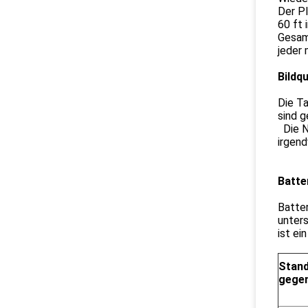
Der P
60 ft 
Gesam
jeder 
Bildqu
Die Ta
sind g
Die Na
irgend
Batte
Batter
unter
ist ei
Stand
gege