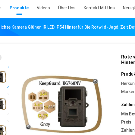
e
Produkte
Videos
Über Uns
Kontakt Mit Uns
Neuig
chte Kamera Glühen IR LED IP54 Hinterfür Die Rotwild-Jagd, Zeit De
Rote 
Hinter
Produk
Herkun
Marke
Zahlun
Min Be
Preis:
Zahlun