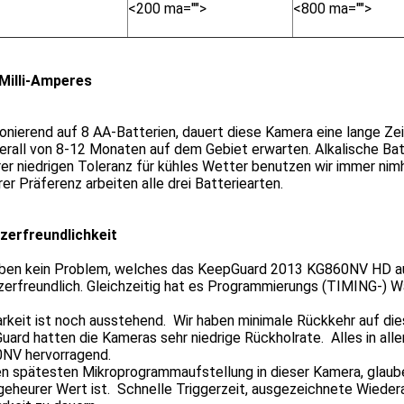
<200 ma="">
<800 ma="">
Milli-Amperes
onierend auf 8 AA-Batterien, dauert diese Kamera eine lange Ze
erall von 8-12 Monaten auf dem Gebiet erwarten. Alkalische Batt
rer niedrigen Toleranz für kühles Wetter benutzen wir immer nim
rer Präferenz arbeiten alle drei Batteriearten.
zerfreundlichkeit
aben kein Problem, welches das KeepGuard 2013 KG860NV HD auf
zerfreundlich. Gleichzeitig hat es Programmierungs (TIMING-) 
rkeit ist noch ausstehend. Wir haben minimale Rückkehr auf diese
ard hatten die Kameras sehr niedrige Rückholrate. Alles in all
NV hervorragend.
en spätesten Mikroprogrammaufstellung in dieser Kamera, glau
geheurer Wert ist. Schnelle Triggerzeit, ausgezeichnete Wieder