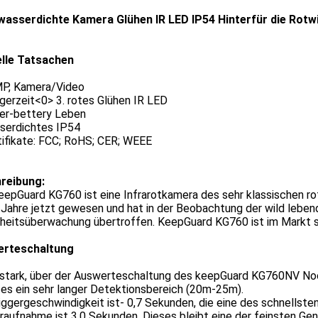
wasserdichte Kamera Glühen IR LED IP54 Hinterfür die Rotwi
lle Tatsachen
MP, Kamera/Video
ggerzeit<0> 3. rotes Glühen IR LED
per-bettery Leben
sserdichtes IP54
tifikate: FCC; RoHS; CER; WEEE
reibung:
epGuard KG760 ist eine Infrarotkamera des sehr klassischen rot
 Jahre jetzt gewesen und hat in der Beobachtung der wild leben
rheitsüberwachung übertroffen. KeepGuard KG760 ist im Markt s
rteschaltung
t stark, über der Auswerteschaltung des keepGuard KG760NV No
 es ein sehr langer Detektionsbereich (20m-25m).
iggergeschwindigkeit ist- 0,7 Sekunden, die eine des schnellste
raufnahme ist 3,0 Sekunden. Dieses bleibt eine der feinsten Ge