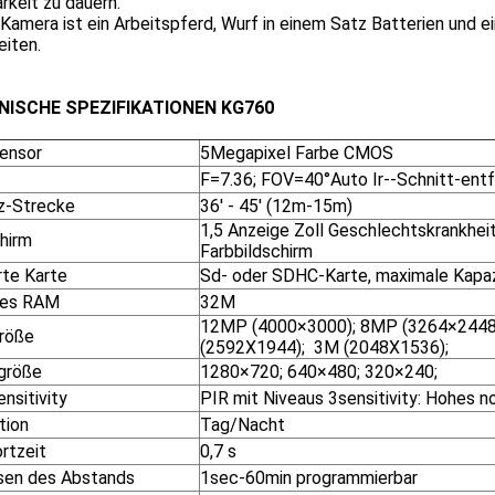
rkeit zu dauern.
Kamera ist ein Arbeitspferd, Wurf in einem Satz Batterien und e
eiten.
NISCHE SPEZIFIKATIONEN KG760
Sensor
5Megapixel Farbe CMOS
F=7.36; FOV=40°Auto Ir--Schnitt-entf
tz-Strecke
36' - 45' (12m-15m)
1,5 Anzeige Zoll Geschlechtskrankheit
chirm
Farbbildschirm
rte Karte
Sd- oder SDHC-Karte, maximale Kapa
nes RAM
32M
12MP (4000×3000); 8MP (3264×2448
Größe
(2592X1944); 3M (2048X1536);
größe
1280×720; 640×480; 320×240;
nsitivity
PIR mit Niveaus 3sensitivity: Hohes n
tion
Tag/Nacht
rtzeit
0,7 s
sen des Abstands
1sec-60min programmierbar