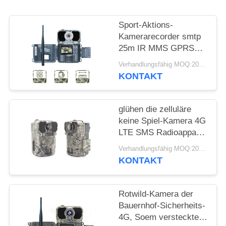
SITEMAP
Sport-Aktions-
DATENSCHUTZRICHTLINIE
Kamerarecorder smtp
25m IR MMS GPRS
des Hinter4g mit
Verhandlungsfähig MOQ:20pcs
zellulärem Sim Card
KONTAKT
glühen die zelluläre
keine Spiel-Kamera 4G
LTE SMS Radioapparat
PIR GPS
Verhandlungsfähig MOQ:20pcs
KONTAKT
Rotwild-Kamera der
Bauernhof-Sicherheits-
4G, Soem versteckte