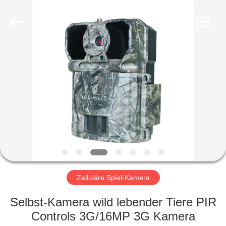
INDUSTRIAL
(
ASIA
)
CO.,LTD.
All
Rights
Reserved.
ZU
HAUSE
PRODUKTE
VIDEOS
ÜBER
UNS
Zelluläre Spiel-Kamera
Selbst-Kamera wild lebender Tiere PIR
WERKSBESICHTIGUNG
Controls 3G/16MP 3G Kamera