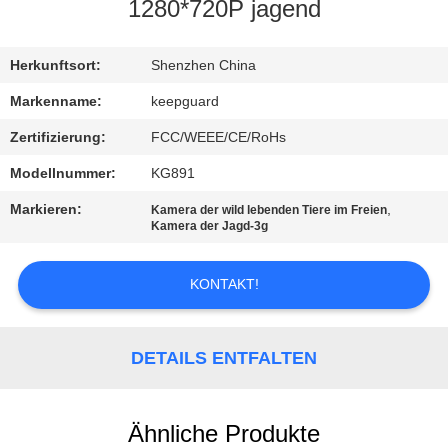
1280*720P jagend
QUALITÄTSKONTROLLE
Herkunftsort:
Shenzhen China
KONTAKT
Markenname:
keepguard
MIT
Zertifizierung:
FCC/WEEE/CE/RoHs
UNS
Modellnummer:
KG891
Markieren:
,
Kamera der wild lebenden Tiere im Freien
NEUIGKEITEN
Kamera der Jagd-3g
KONTAKT!
BITTE
UM
EIN
DETAILS ENTFALTEN
ANGEBOT
Ähnliche Produkte