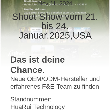
Nov 11, 2024
QUALITÄTSKONTROLLE
Shoot Show vom 21.
bis 24.
KONTAKT
MIT
Januar.2025,USA
UNS
NEUIGKEITEN
Das ist deine
Chance.
BITTE
Neue OEM/ODM-Hersteller und
UM
erfahrenes F&E-Team zu finden
EIN
ANGEBOT
Standnummer:
HuaRui Technology