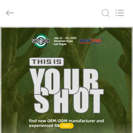
INDUSTRIAL
(
ASIA
)
CO.,LTD.
All
Rights
Reserved.
ZU
HAUSE
PRODUKTE
VIDEOS
ÜBER
UNS
WERKSBESICHTIGUNG
NEWS