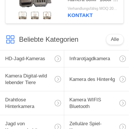
HD für Tier der wild
Verhandlungsfähig MOQ:20pcs
lebenden Tiere jagt
KONTAKT
Beliebte Kategorien
Alle
HD-Jagd-Kameras
Infrarotjagdkamera
Kamera Digital-wild
Kamera des Hinter4g
lebender Tiere
Drahtlose
Kamera WIFIS
Hinterkamera
Bluetooth
Jagd von
Zelluläre Spiel-