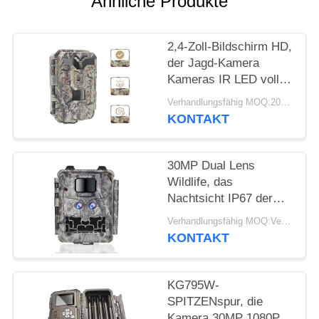
Ähnliche Produkte
SITEMAP
DATENSCHUTZRICHTLINIE
2,4-Zoll-Bildschirm HD,
der Jagd-Kamera
Kameras IR LED volle
HD 1080P Hinterjagt
Verhandlungsfähig MOQ:20pcs
KONTAKT
30MP Dual Lens
Wildlife, das
Nachtsicht IP67 der
Kamera-1080P jagt
Verhandlungsfähig MOQ:Verkäuflich
KONTAKT
KG795W-
SPITZENspur, die
Kamera 30MP 1080P