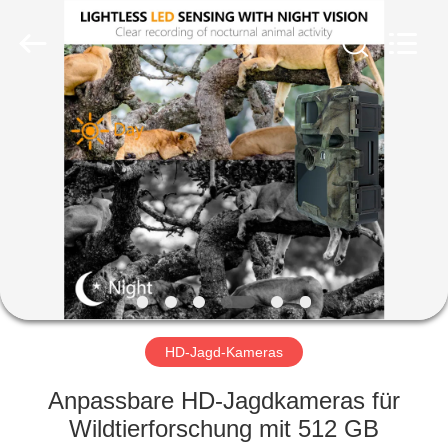
INDUSTRIAL
(
ASIA
)
CO.,LTD.
All
Rights
Reserved.
ZU
HAUSE
PRODUKTE
VIDEOS
ÜBER
UNS
HD-Jagd-Kameras
Anpassbare HD-Jagdkameras für
WERKSBESICHTIGUNG
Wildtierforschung mit 512 GB