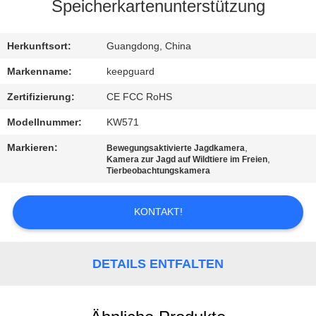
Speicherkartenunterstützung
QUALITÄTSKONTROLLE
Herkunftsort:
Guangdong, China
KONTAKT
Markenname:
keepguard
MIT
Zertifizierung:
CE FCC RoHS
UNS
Modellnummer:
KW571
Markieren:
,
Bewegungsaktivierte Jagdkamera
NEUIGKEITEN
,
Kamera zur Jagd auf Wildtiere im Freien
Tierbeobachtungskamera
BITTE
KONTAKT!
UM
EIN
DETAILS ENTFALTEN
ANGEBOT