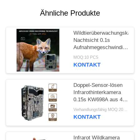
SITEMAP
Ähnliche Produkte
DATENSCHUTZRICHTLINIE
Wildtierüberwachungskamer
Nachtsicht 0.1s
Aufnahmegeschwindigkeit
32MP 4K Jagdkamera
MOQ:10 PCS
Wasserdicht IP67
KONTAKT
Tierbeobachtungskamera
Doppel-Sensor-lösen
Infrarothinterkamera
0.15s KW698A aus 4K,
das Kamera KEIN
Verhandlungsfähig MOQ:20pcs
GLÜHEN jagt
KONTAKT
Infrarot Wildkamera