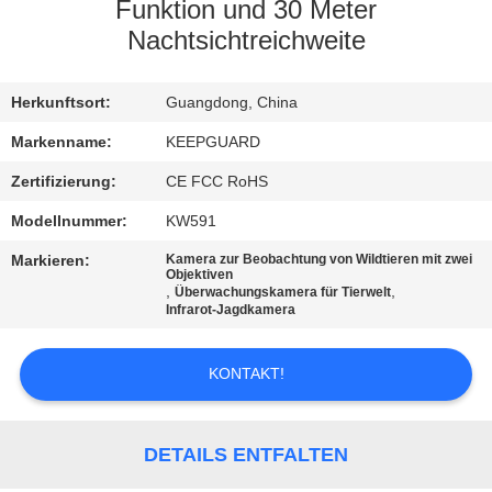
Funktion und 30 Meter
QUALITÄTSKONTROLLE
Nachtsichtreichweite
KONTAKT
Herkunftsort:
Guangdong, China
MIT
Markenname:
KEEPGUARD
UNS
Zertifizierung:
CE FCC RoHS
Modellnummer:
KW591
NEUIGKEITEN
Markieren:
Kamera zur Beobachtung von Wildtieren mit zwei
Objektiven
,
,
Überwachungskamera für Tierwelt
Infrarot-Jagdkamera
BITTE
UM
KONTAKT!
EIN
ANGEBOT
DETAILS ENTFALTEN