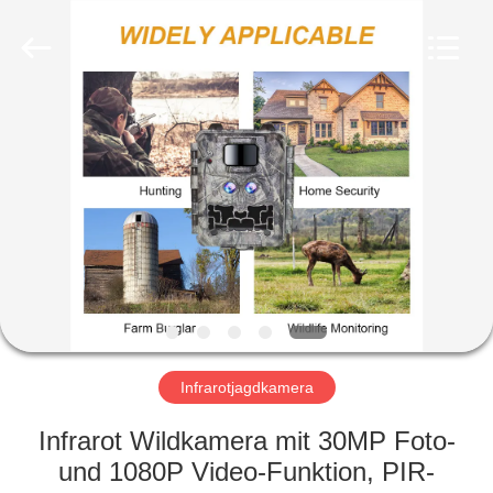
INDUSTRIAL
(
ASIA
)
CO.,LTD.
All
Rights
Reserved.
ZU
HAUSE
PRODUKTE
VIDEOS
ÜBER
UNS
Infrarotjagdkamera
Infrarot Wildkamera mit 30MP Foto-
WERKSBESICHTIGUNG
und 1080P Video-Funktion, PIR-