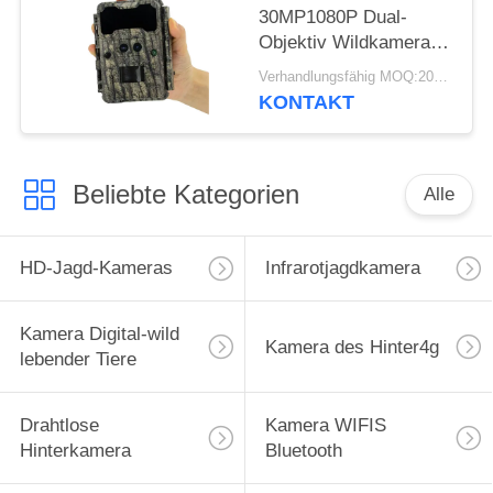
30MP1080P Dual-
Objektiv Wildkameras
für Outdoor
Verhandlungsfähig MOQ:20pcs
Wildtierfalle
KONTAKT
Wasserdichte 940nm
IR Kamera
Beliebte Kategorien
Alle
HD-Jagd-Kameras
Infrarotjagdkamera
Kamera Digital-wild
Kamera des Hinter4g
lebender Tiere
Drahtlose
Kamera WIFIS
Hinterkamera
Bluetooth