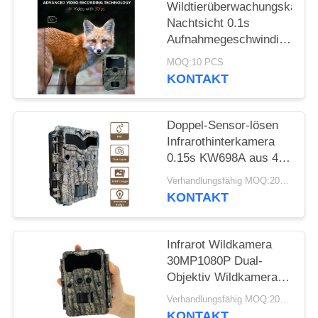
SITEMAP
Wildtierüberwachungskamer
Nachtsicht 0.1s
Aufnahmegeschwindigkeit
DATENSCHUTZRICHTLINIE
32MP 4K Jagdkamera
MOQ:10 PCS
Wasserdicht IP67
KONTAKT
Tierbeobachtungskamera
Doppel-Sensor-lösen
Infrarothinterkamera
0.15s KW698A aus 4K,
das Kamera KEIN
Verhandlungsfähig MOQ:20pcs
GLÜHEN jagt
KONTAKT
Infrarot Wildkamera
30MP1080P Dual-
Objektiv Wildkameras
für Outdoor
Verhandlungsfähig MOQ:20pcs
Wildtierfalle
KONTAKT