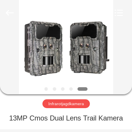
INDUSTRIAL
(
ASIA
)
CO.,LTD.
All
Rights
Reserved.
ZU
HAUSE
PRODUKTE
VIDEOS
ÜBER
UNS
Infrarotjagdkamera
13MP Cmos Dual Lens Trail Kamera
WERKSBESICHTIGUNG