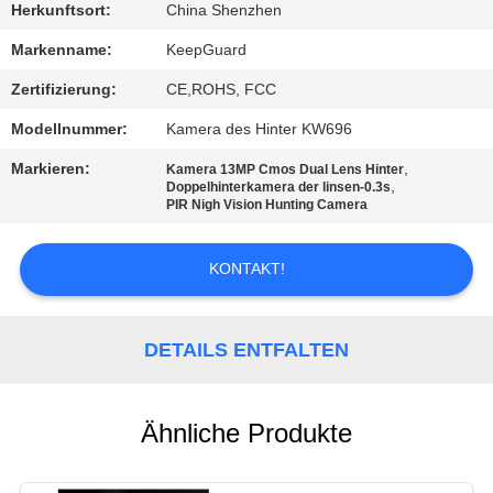
Herkunftsort:
China Shenzhen
QUALITÄTSKONTROLLE
Markenname:
KeepGuard
Zertifizierung:
CE,ROHS, FCC
KONTAKT
Modellnummer:
Kamera des Hinter KW696
MIT
Markieren:
,
Kamera 13MP Cmos Dual Lens Hinter
UNS
,
Doppelhinterkamera der linsen-0.3s
PIR Nigh Vision Hunting Camera
NEUIGKEITEN
KONTAKT!
BITTE
DETAILS ENTFALTEN
UM
EIN
ANGEBOT
Ähnliche Produkte